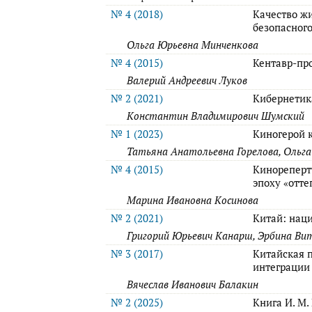
№ 4 (2018)
Качество ж
безопасног
Ольга Юрьевна Минченкова
№ 4 (2015)
Кентавр-пр
Валерий Андреевич Луков
№ 2 (2021)
Кибернетик
Константин Владимирович Шумский
№ 1 (2023)
Киногерой 
Татьяна Анатольевна Горелова, Ольга
№ 4 (2015)
Кинореперт
эпоху «отте
Марина Ивановна Косинова
№ 2 (2021)
Китай: нац
Григорий Юрьевич Канарш, Эрбина Ви
№ 3 (2017)
Китайская 
интеграции
Вячеслав Иванович Балакин
№ 2 (2025)
Книга И. М.