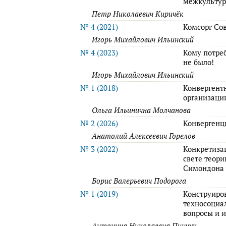
межкульту
Петр Николаевич Киричёк
№ 4 (2021)
Комсорг Со
Игорь Михайлович Ильинский
№ 4 (2023)
Кому потреб
не было!
Игорь Михайлович Ильинский
№ 1 (2018)
Конвергент
организаци
Ольга Ильинична Молчанова
№ 2 (2026)
Конвергенци
Анатолий Алексеевич Горелов
№ 3 (2022)
Конкретиза
свете теор
Симондона
Борис Валерьевич Подорога
№ 1 (2019)
Конструиро
техносоциа
вопросы и 
Антонина Николаевна Пинчук