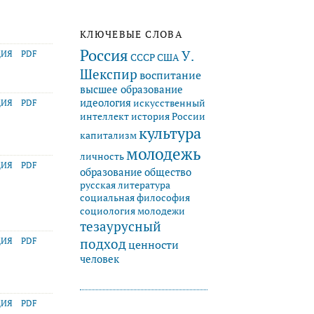
КЛЮЧЕВЫЕ СЛОВА
Россия
У.
ЦИЯ
PDF
СССР
США
Шекспир
воспитание
высшее образование
идеология
искусственный
ЦИЯ
PDF
история России
интеллект
культура
капитализм
молодежь
личность
ЦИЯ
PDF
образование
общество
русская литература
социальная философия
социология молодежи
тезаурусный
подход
ЦИЯ
PDF
ценности
человек
ЦИЯ
PDF