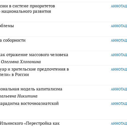
изни в системе приоритетов
АННОТА
о национального развития
облемы
АННОТА
а соборности
АННОТА
как отражение массового человека
АННОТА
 Олеговна Хлопонина
уар и зрительские предпочтения в
АННОТА
пели» в России
иональная модель капитализма
АННОТА
тальевна Никитина
парадигма восточноазиатской
АННОТА
 Ильинского «Перестройка как
АННОТА