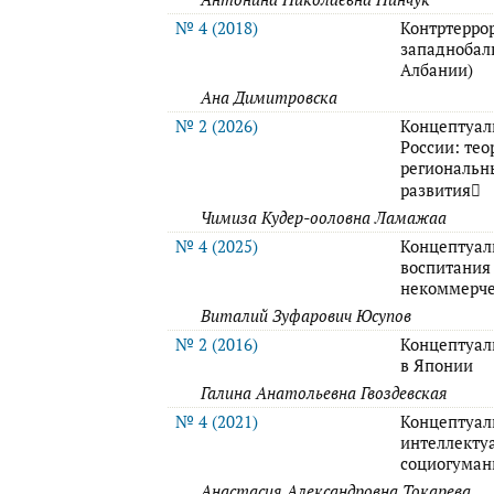
№ 4 (2018)
Контртерро
западнобал
Албании)
Ана Димитровска
№ 2 (2026)
Концептуал
России: тео
региональн
развития
Чимиза Кудер-ооловна Ламажаа
№ 4 (2025)
Концептуал
воспитания
некоммерче
Виталий Зуфарович Юсупов
№ 2 (2016)
Концептуал
в Японии
Галина Анатольевна Гвоздевская
№ 4 (2021)
Концептуал
интеллекту
социогуман
Анастасия Александровна Токарева