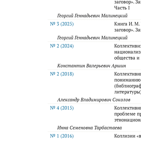
заговор». З
Часть I
Георгий Геннадьевич Малинецкий
№ 3 (2025)
Книга И. М.
заговор». З
Георгий Геннадьевич Малинецкий
№ 2 (2024)
Коллективи
национализ
общества и
Константин Валерьевич Аршин
№ 2 (2018)
Коллективн
пониманию 
(библиогра
литературы
Александр Владимирович Соколов
№ 4 (2015)
Коллективн
проблеме п
этнонацион
Инна Семеновна Тарбастаева
№ 1 (2016)
Коллизии «