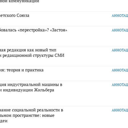
рной коммуникации
ветского Союза
АННОТА
овалась «перестройка»? «Застоя»
АННОТА
ная редакция как новый тип
АННОТА
и редакционной структуры СМИ
я: теория и практика
АННОТА
ция индустриальной машины в
АННОТА
ии индивидуации Жильбера
вание социальной реальности в
АННОТА
льном пространстве: новые
идеи