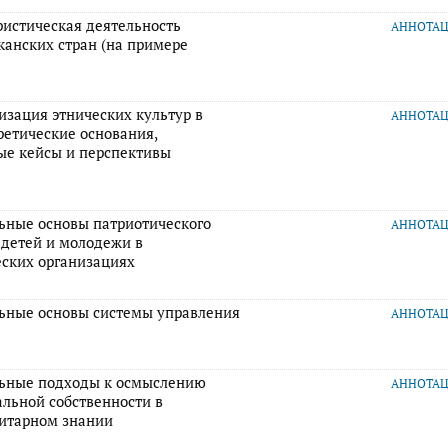
ристическая деятельность
АННОТА
канских стран (на примере
изация этнических культур в
АННОТА
ретические основания,
ые кейсы и перспективы
ьные основы патриотического
АННОТА
 детей и молодежи в
ских организациях
ьные основы системы управления
АННОТА
ьные подходы к осмыслению
АННОТА
альной собственности в
итарном знании