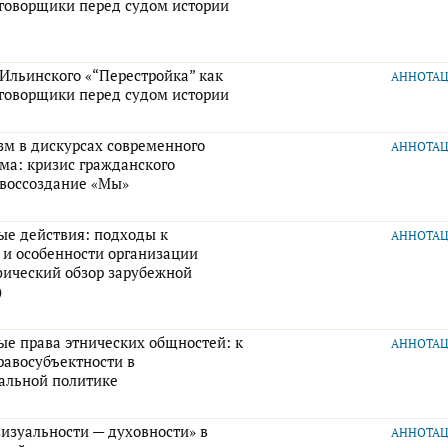
аговорщики перед судом истории
 Ильинского «“Перестройка” как
АННОТА
аговорщики перед судом истории
зм в дискурсах современного
АННОТА
ма: кризис гражданского
 воссоздание «Мы»
ые действия: подходы к
АННОТА
и особенности организации
фический обзор зарубежной
)
ые права этнических общностей: к
АННОТА
равосубъектности в
альной политике
визуальности — духовности» в
АННОТА