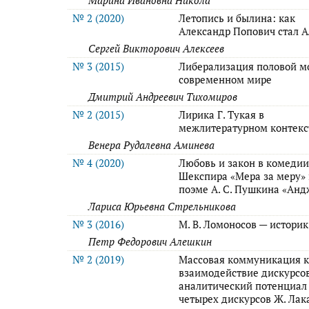
Марина Ивановна Никола
№ 2 (2020)
Летопись и былина: как
Александр Попович стал 
Сергей Викторович Алексеев
№ 3 (2015)
Либерализация половой м
современном мире
Дмитрий Андреевич Тихомиров
№ 2 (2015)
Лирика Г. Тукая в
межлитературном контекс
Венера Рудалевна Аминева
№ 4 (2020)
Любовь и закон в комедии
Шекспира «Мера за меру»
поэме А. С. Пушкина «Анд
Лариса Юрьевна Стрельникова
№ 3 (2016)
М. В. Ломоносов — историк
Петр Федорович Алешкин
№ 2 (2019)
Массовая коммуникация к
взаимодействие дискурсо
аналитический потенциал
четырех дискурсов Ж. Лак