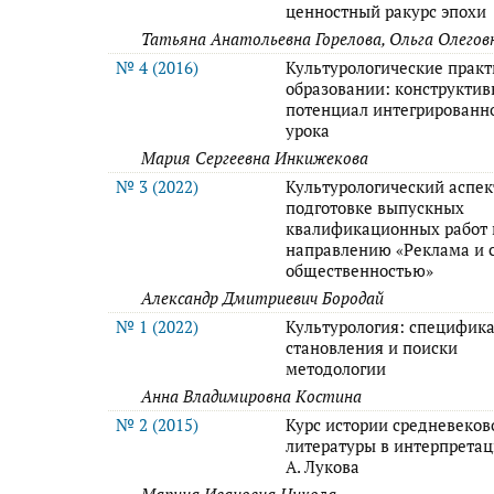
ценностный ракурс эпохи
Татьяна Анатольевна Горелова, Ольга Олегов
№ 4 (2016)
Культурологические практ
образовании: конструкти
потенциал интегрированн
урока
Мария Сергеевна Инкижекова
№ 3 (2022)
Культурологический аспек
подготовке выпускных
квалификационных работ 
направлению «Реклама и с
общественностью»
Александр Дмитриевич Бородай
№ 1 (2022)
Культурология: специфик
становления и поиски
методологии
Анна Владимировна Костина
№ 2 (2015)
Курс истории средневеков
литературы в интерпретац
А. Лукова