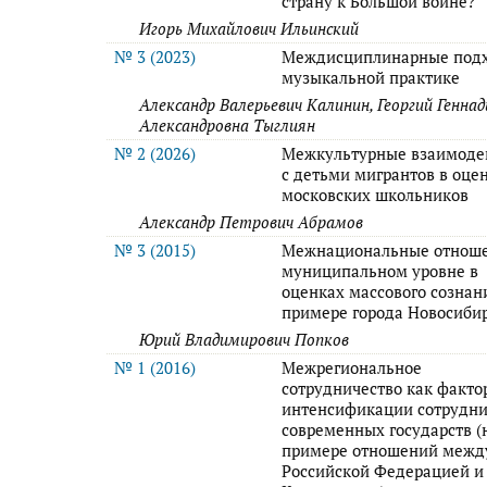
страну к Большой войне?
Игорь Михайлович Ильинский
№ 3 (2023)
Междисциплинарные под
музыкальной практике
Александр Валерьевич Калинин, Георгий Генна
Александровна Тыглиян
№ 2 (2026)
Межкультурные взаимоде
с детьми мигрантов в оце
московских школьников
Александр Петрович Абрамов
№ 3 (2015)
Межнациональные отноше
муниципальном уровне в
оценках массового сознан
примере города Новосибир
Юрий Владимирович Попков
№ 1 (2016)
Межрегиональное
сотрудничество как факто
интенсификации сотрудни
современных государств (
примере отношений межд
Российской Федерацией и