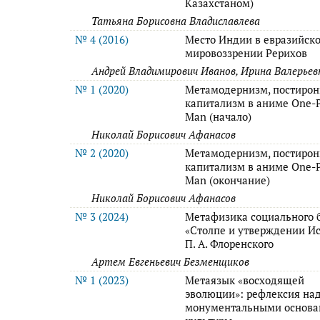
Казахстаном)
Татьяна Борисовна Владиславлева
№ 4 (2016)
Место Индии в евразийск
мировоззрении Рерихов
Андрей Владимирович Иванов, Ирина Валерье
№ 1 (2020)
Метамодернизм, постирон
капитализм в аниме One-
Man (начало)
Николай Борисович Афанасов
№ 2 (2020)
Метамодернизм, постирон
капитализм в аниме One-
Man (окончание)
Николай Борисович Афанасов
№ 3 (2024)
Метафизика социального 
«Столпе и утверждении И
П. А. Флоренского
Артем Евгеньевич Безменщиков
№ 1 (2023)
Метаязык «восходящей
эволюции»: рефлексия на
монументальными основ