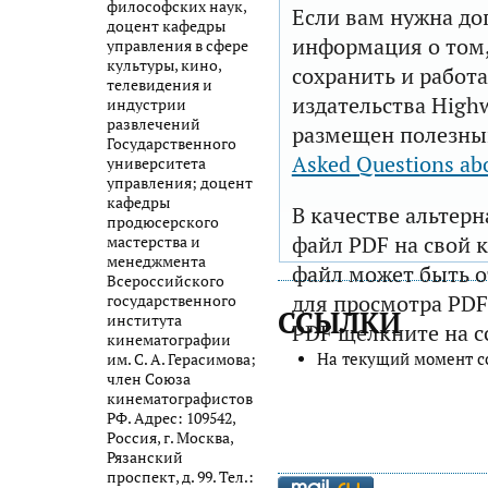
философских наук,
Если вам нужна до
доцент кафедры
информация о том,
управления в сфере
культуры, кино,
сохранить и работа
телевидения и
издательства Highw
индустрии
развлечений
размещен полезны
Государственного
Asked Questions ab
университета
управления; доцент
кафедры
В качестве альтер
продюсерского
файл PDF на свой 
мастерства и
менеджмента
файл может быть 
Всероссийского
для просмотра PDF
государственного
ССЫЛКИ
института
PDF щелкните на с
кинематографии
На текущий момент с
им. С. А. Герасимова;
член Союза
кинематографистов
РФ. Адрес: 109542,
Россия, г. Москва,
Рязанский
проспект, д. 99. Тел.: