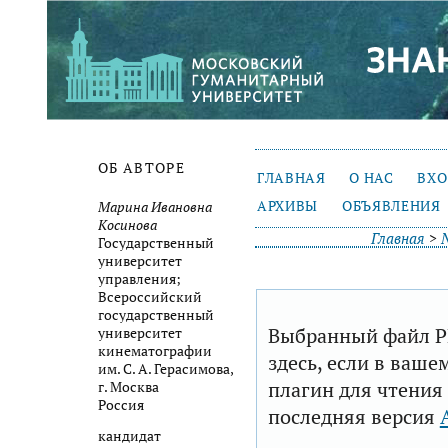
ОБ АВТОРЕ
ГЛАВНАЯ
О НАС
ВХ
АРХИВЫ
ОБЪЯВЛЕНИЯ
Марина Ивановна
Косинова
Главная
>
Государственный
университет
управления;
Всероссийский
государственный
Выбранный файл P
университет
кинематографии
здесь, если в ваше
им. С. А. Герасимова,
плагин для чтения
г. Москва
Россия
последняя версия
кандидат