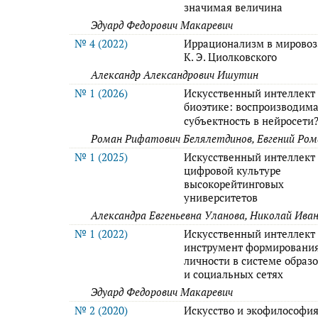
значимая величина
Эдуард Федорович Макаревич
№ 4 (2022)
Иррационализм в мирово
К. Э. Циолковского
Александр Александрович Ишутин
№ 1 (2026)
Искусственный интеллект
биоэтике: воспроизводима
субъектность в нейросети
Роман Рифатович Белялетдинов, Евгений Ром
№ 1 (2025)
Искусственный интеллект
цифровой культуре
высокорейтинговых
университетов
Александра Евгеньевна Уланова, Николай Ива
№ 1 (2022)
Искусственный интеллект
инструмент формировани
личности в системе образ
и социальных сетях
Эдуард Федорович Макаревич
№ 2 (2020)
Искусство и экофилософия