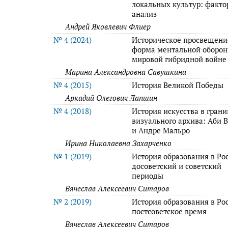
локальных культур: факт
анализ
Андрей Яковлевич Флиер
№ 4 (2024)
Историческое просвещени
форма ментальной оборон
мировой гибридной войне
Марина Александровна Савушкина
№ 4 (2015)
История Великой Победы
Аркадий Олегович Лапшин
№ 4 (2018)
История искусства в гран
визуального архива: Аби 
и Андре Мальро
Ирина Николаевна Захарченко
№ 1 (2019)
История образования в Ро
досоветский и советский
периоды
Вячеслав Алексеевич Ситаров
№ 2 (2019)
История образования в Ро
постсоветское время
Вячеслав Алексеевич Ситаров