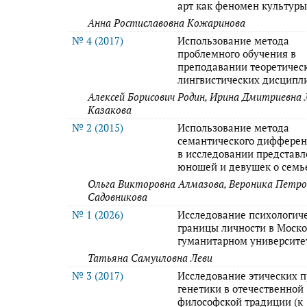
арт как феномен культур
Анна Ростиславовна Кожаринова
№ 4 (2017)
Использование метода
проблемного обучения в
преподавании теоретичес
лингвистических дисципл
Алексей Борисович Родин, Ирина Дмитриевна
Казакова
№ 2 (2015)
Использование метода
семантического диффере
в исследовании представ
юношей и девушек о семь
Ольга Викторовна Алмазова, Вероника Петро
Садовникова
№ 1 (2026)
Исследование психологич
границы личности в Моск
гуманитарном университе
Татьяна Самуиловна Леви
№ 3 (2017)
Исследование этических 
генетики в отечественной
философской традиции (к