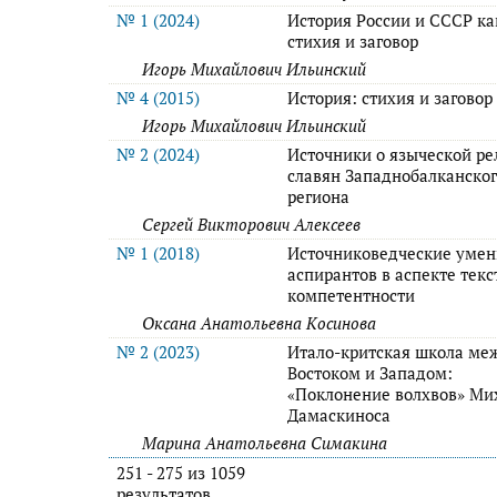
№ 1 (2024)
История России и СССР ка
стихия и заговор
Игорь Михайлович Ильинский
№ 4 (2015)
История: стихия и заговор
Игорь Михайлович Ильинский
№ 2 (2024)
Источники о языческой ре
славян Западнобалканско
региона
Сергей Викторович Алексеев
№ 1 (2018)
Источниковедческие умен
аспирантов в аспекте текс
компетентности
Оксана Анатольевна Косинова
№ 2 (2023)
Итало-критская школа ме
Востоком и Западом:
«Поклонение волхвов» Ми
Дамаскиноса
Марина Анатольевна Симакина
251 - 275 из 1059
результатов