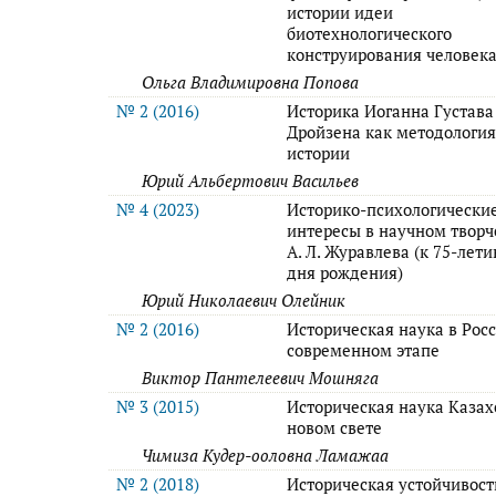
истории идеи
биотехнологического
конструирования человека
Ольга Владимировна Попова
№ 2 (2016)
Историка Иоганна Густава
Дройзена как методологи
истории
Юрий Альбертович Васильев
№ 4 (2023)
Историко-психологически
интересы в научном творч
А. Л. Журавлева (к 75-лети
дня рождения)
Юрий Николаевич Олейник
№ 2 (2016)
Историческая наука в Рос
современном этапе
Виктор Пантелеевич Мошняга
№ 3 (2015)
Историческая наука Казах
новом свете
Чимиза Кудер-ооловна Ламажаа
№ 2 (2018)
Историческая устойчивост