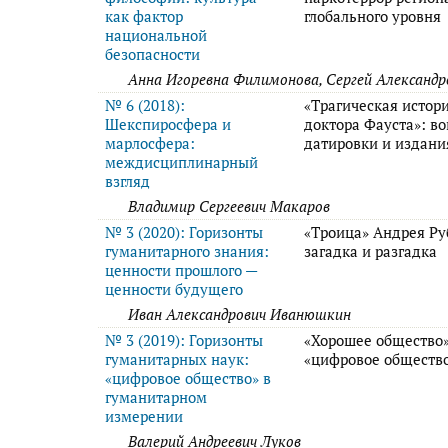
как фактор
глобального уровня
национальной
безопасности
Анна Игоревна Филимонова, Сергей Александр
№ 6 (2018):
«Трагическая истор
Шекспиросфера и
доктора Фауста»: в
марлосфера:
датировки и издани
междисциплинарный
взгляд
Владимир Сергеевич Макаров
№ 3 (2020): Горизонты
«Троица» Андрея Ру
гуманитарного знания:
загадка и разгадка
ценности прошлого —
ценности будущего
Иван Александрович Иванюшкин
№ 3 (2019): Горизонты
«Хорошее общество»
гуманитарных наук:
«цифровое обществ
«цифровое общество» в
гуманитарном
измерении
Валерий Андреевич Луков