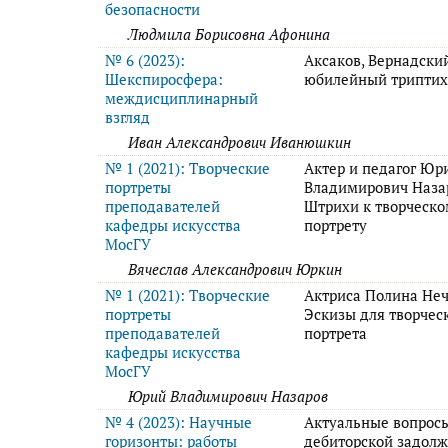
безопасности
Людмила Борисовна Афонина
№ 6 (2023):
Аксаков, Вернадский
Шекспиросфера:
юбилейный триптих
междисциплинарный
взгляд
Иван Александрович Иванюшкин
№ 1 (2021): Творческие
Актер и педагог Юр
портреты
Владимирович Наза
преподавателей
Штрихи к творческ
кафедры искусства
портрету
МосГУ
Вячеслав Александрович Юркин
№ 1 (2021): Творческие
Актриса Полина Неч
портреты
Эскизы для творчес
преподавателей
портрета
кафедры искусства
МосГУ
Юрий Владимирович Назаров
№ 4 (2023): Научные
Актуальные вопрос
горизонты: работы
дебиторской задол