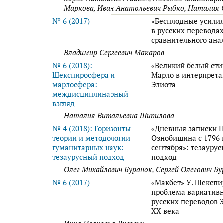
Маркова, Иван Анатольевич Рыбко, Наталия 
№ 6 (2017)
«Бесплодные усили
в русских переводах
сравнительного ана
Владимир Сергеевич Макаров
№ 6 (2018):
«Великий белый сти
Шекспиросфера и
Марло в интерпретац
марлосфера:
Элиота
междисциплинарный
взгляд
Наталия Витальевна Шипилова
№ 4 (2018): Горизонты
«Дневныя записки 
теории и методологии
Ознобишина с 1796 
гуманитарных наук:
сентября»: тезауру
тезаурусный подход
подход
Олег Михайлович Буранок, Сергей Олегович Бу
№ 6 (2017)
«Макбет» У. Шекспи
проблема вариатив
русских переводов 3
XX века