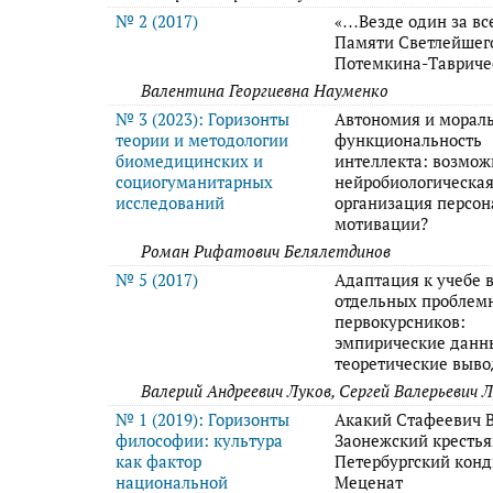
№ 2 (2017)
«…Везде один за в
Памяти Светлейшег
Потемкина-Тавриче
Валентина Георгиевна Науменко
№ 3 (2023): Горизонты
Автономия и морал
теории и методологии
функциональность
биомедицинских и
интеллекта: возмож
социогуманитарных
нейробиологическа
исследований
организация персо
мотивации?
Роман Рифатович Белялетдинов
№ 5 (2017)
Адаптация к учебе в
отдельных проблем
первокурсников:
эмпирические данн
теоретические выв
Валерий Андреевич Луков, Сергей Валерьевич 
№ 1 (2019): Горизонты
Акакий Стафеевич В
философии: культура
Заонежский крестья
как фактор
Петербургский конд
национальной
Меценат