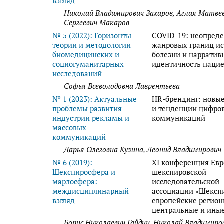
взгляд
Николай Владимирович Захаров, Аглая Матве
Сергеевич Макаров
№ 5 (2022): Горизонты
COVID-19: неопред
теории и методологии
жанровых границ и
биомедицинских и
болезни и нарратив
социогуманитарных
идентичность паци
исследований
Софья Всеволодовна Лаврентьева
№ 1 (2023): Актуальные
HR-брендинг: новы
проблемы развития
и тенденции цифро
индустрии рекламы и
коммуникаций
массовых
коммуникаций
Дарья Олеговна Кузина, Леонид Владимирович
№ 6 (2019):
XI конференция Ев
Шекспиросфера и
шекспировской
марлосфера:
исследовательской
междисциплинарный
ассоциации «Шексп
взгляд
европейские регион
центральные и иные
Борис Николаевич Гайдин, Николай Владимиро