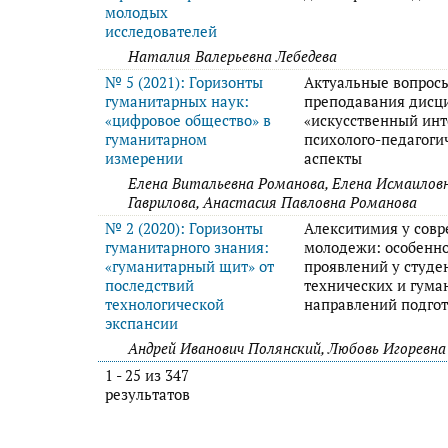
молодых
исследователей
Наталия Валерьевна Лебедева
№ 5 (2021): Горизонты
Актуальные вопрос
гуманитарных наук:
преподавания дисц
«цифровое общество» в
«искусственный инт
гуманитарном
психолого-педагоги
измерении
аспекты
Елена Витальевна Романова, Елена Исмаилов
Гаврилова, Анастасия Павловна Романова
№ 2 (2020): Горизонты
Алекситимия у сов
гуманитарного знания:
молодежи: особенн
«гуманитарный щит» от
проявлений у студе
последствий
технических и гум
технологической
направлений подго
экспансии
Андрей Иванович Полянский, Любовь Игоревна
1 - 25 из 347
результатов