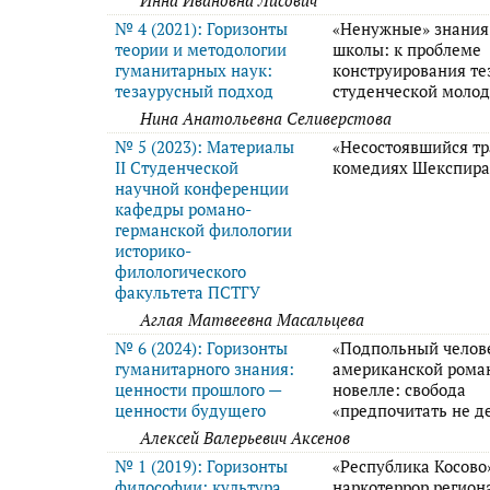
Инна Ивановна Лисович
№ 4 (2021): Горизонты
«Ненужные» знания
теории и методологии
школы: к проблеме
гуманитарных наук:
конструирования те
тезаурусный подход
студенческой моло
Нина Анатольевна Селиверстова
№ 5 (2023): Материалы
«Несостоявшийся тр
II Студенческой
комедиях Шекспир
научной конференции
кафедры романо-
германской филологии
историко-
филологического
факультета ПСТГУ
Аглая Матвеевна Масальцева
№ 6 (2024): Горизонты
«Подпольный челов
гуманитарного знания:
американской рома
ценности прошлого —
новелле: свобода
ценности будущего
«предпочитать не д
Алексей Валерьевич Аксенов
№ 1 (2019): Горизонты
«Республика Косово
философии: культура
наркотеррор регион