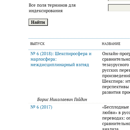
Все поля терминов для
индексирования
ВЫПУСК
НАЗВАНИЕ
№ 6 (2018): Шекспиросфера и
Онлайн-прог
марлосфера:
сравнительно
междисциплинарный взгляд
тезаурусного
русских пере
произведений
Шекспира: ит
перспективы
развития про
Борис Николаевич Гайдин
№ 6 (2017)
«Бесплодные
любви» в рус
переводах: о
сравнительно
анализа