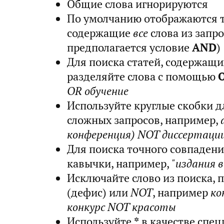
Общие слова игнорируются
По умолчанию отображаются т
содержащие
все
слова из запро
предполагается условие
AND
)
Для поиска статей, содержащи
разделяйте слова с помощью
OR обучение
Используйте круглые скобки д
сложных запросов, например,
конференция) NOT диссертаци
Для поиска точного совпаден
кавычки, например,
"издания 
Исключайте слово из поиска, 
(дефис) или
NOT
, например
ко
конкурс NOT красоты
Используйте
*
в качестве спец