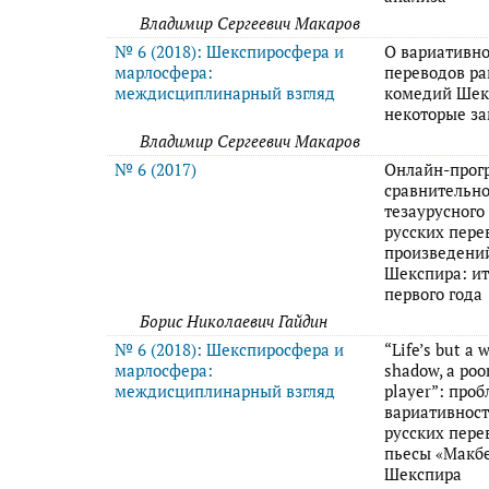
Владимир Сергеевич Макаров
№ 6 (2018): Шекспиросфера и
О вариативн
марлосфера:
переводов р
междисциплинарный взгляд
комедий Шек
некоторые з
Владимир Сергеевич Макаров
№ 6 (2017)
Онлайн-прог
сравнительно
тезаурусного
русских пере
произведений
Шекспира: ит
первого года
Борис Николаевич Гайдин
№ 6 (2018): Шекспиросфера и
“Life’s but a 
марлосфера:
shadow, a poo
междисциплинарный взгляд
player”: про
вариативнос
русских пере
пьесы «Макбе
Шекспира