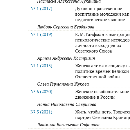
Настасья Алексеевна Лукашина
№ 1 (2017)
Духовно-нравственное
воспитание молодежи как
педагогическое явление
Любовь Сергеевна Бурдякова
№ 1 (2019)
Е. М. Ганфман в эмиграци
психологические исследо
личности выходцев из
Советского Союза
Артем Андреевич Костригин
№ 1 (2015)
Женская тема в социокул
политике времен Великой
Отечественной войны
Ольга Германовна Жукова
№ 6 (2020)
Женское освободительное
движение в России
Нонна Николаевна Сяврикова
№ 3 (2021)
Жить, чтобы петь. Творче
портрет Светланы Криниц
Людмила Васильевна Сафонова