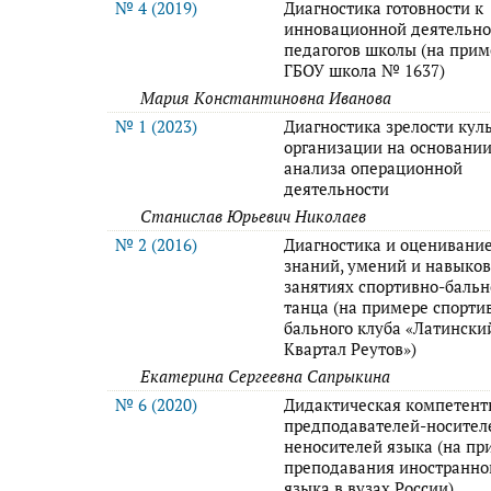
№ 4 (2019)
Диагностика готовности к
инновационной деятельно
педагогов школы (на прим
ГБОУ школа № 1637)
Мария Константиновна Иванова
№ 1 (2023)
Диагностика зрелости кул
организации на основани
анализа операционной
деятельности
Станислав Юрьевич Николаев
№ 2 (2016)
Диагностика и оценивани
знаний, умений и навыков
занятиях спортивно-бальн
танца (на примере спорти
бального клуба «Латински
Квартал Реутов»)
Екатерина Сергеевна Сапрыкина
№ 6 (2020)
Дидактическая компетент
предподавателей-носител
неносителей языка (на пр
преподавания иностранно
языка в вузах России)