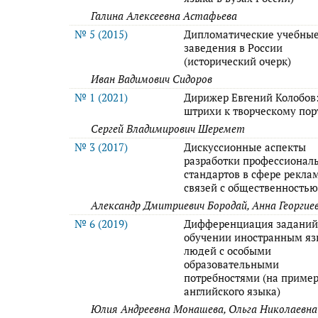
Галина Алексеевна Астафьева
№ 5 (2015)
Дипломатические учебны
заведения в России
(исторический очерк)
Иван Вадимович Сидоров
№ 1 (2021)
Дирижер Евгений Колобов
штрихи к творческому пор
Сергей Владимирович Шеремет
№ 3 (2017)
Дискуссионные аспекты
разработки профессионал
стандартов в сфере рекла
связей с общественность
Александр Дмитриевич Бородай, Анна Георгие
№ 6 (2019)
Дифференциация заданий
обучении иностранным я
людей с особыми
образовательными
потребностями (на приме
английского языка)
Юлия Андреевна Монашева, Ольга Николаевна