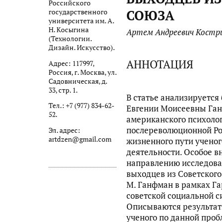
Российского
СОЮЗА
государственного
университета им. А.
Н. Косыгина
Артем Андреевич Костр
(Технологии.
Дизайн. Искусство).
АННОТАЦИЯ
Адрес: 117997,
Россия, г. Москва, ул.
Садовническая, д.
33, стр. 1.
В статье анализируется
Тел.: +7 (977) 834-62-
Евгении Моисеевны Ганф
52.
американского психолог
послереволюционной Ро
Эл. адрес:
artdzen@gmail.com
жизненного пути ученог
деятельности. Особое в
направлению исследован
выходцев из Советского
М. Ганфман в рамках Га
советской социальной с
Описываются результат
ученого по данной проб