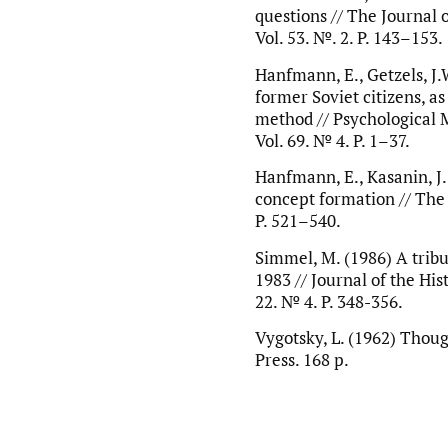
questions // The Journal 
Vol. 53. №. 2. P. 143–153.
Hanfmann, E., Getzels, J.
former Soviet citizens, as
method // Psychological
Vol. 69. № 4. P. 1–37.
Hanfmann, E., Kasanin, J.
concept formation // The 
P. 521–540.
Simmel, M. (1986) A trib
1983 // Journal of the His
22. № 4. P. 348-356.
Vygotsky, L. (1962) Thou
Press. 168 p.