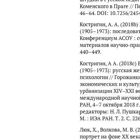
Коменского в Праге // П
46–64. DOI: 10.7256/245
Костригин, А. А. (2018
(1905–1973): последоват
Конференциум АСОУ : с
материалов научно-прак
440–449.
Костригин, А А. (2018c
(1905–1973): русская ж
психологии // Горожанк
экономических и культ
урбанизации XIV–XXI в
международной научно
РАН, 4–7 октября 2018 г.,
редакторы: Н. Л. Пушкаре
М. : ИЭА РАН. Т. 2. С. 22
Люк, Х., Волкова, М. В.
портрет на фоне XX века