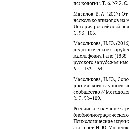
психологии. Т. 6. № 2. С.
Мазилов, В. А. (2017) О
несколько эпизодов из ж
История российской пси
С. 93–106.
Масоликова, Н. Ю. (2016
педагогического зарубе
Адольфович Ганс (1888–
русского зарубежья им
6. С. 153–164.
Масоликова, Н. Ю., Соро
российского научного з
сообщество // Методолог
2. С. 92–109.
Российское научное за
биобиблиографического с
Психологические науки: 
авт.-сост. Н. Ю. Масолик