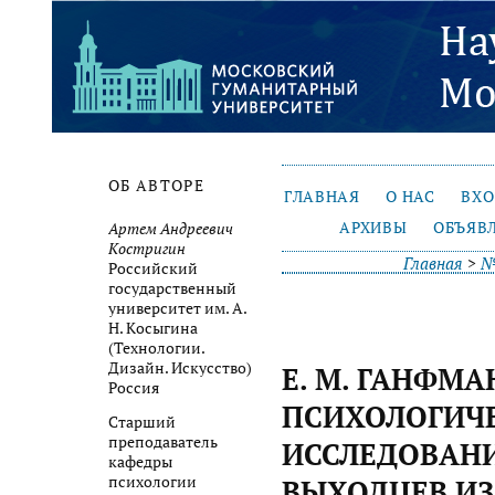
ОБ АВТОРЕ
ГЛАВНАЯ
О НАС
ВХ
АРХИВЫ
ОБЪЯВ
Артем Андреевич
Костригин
Главная
>
№
Российский
государственный
университет им. А.
Н. Косыгина
(Технологии.
Дизайн. Искусство)
Е. М. ГАНФМА
Россия
ПСИХОЛОГИЧ
Старший
преподаватель
ИССЛЕДОВАН
кафедры
психологии
ВЫХОДЦЕВ ИЗ