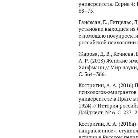
университета. Серия 4: 
68–75.
Ганфман, Е., Гетцельс,
установки выходцев из 
с помощью полупроекти
российской психологии в
Жарова, Д. В., Кочнева, 
А. Р. (2018) Женские им
Ханфманн // Мир науки, 
С. 364–366.
Костригин, А. А. (2016)
психологов-эмигрантов
университете в Праге в
1924) // История россий
Дайджест. № 6. С. 227–2
Костригин, А. А. (2018a
направленное»: студенч
штудии в Русском педаго