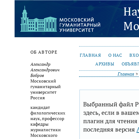
ОБ АВТОРЕ
ГЛАВНАЯ
О НАС
ВХ
АРХИВЫ
ОБЪЯВ
Александр
Александрович
Главная
Бобров
Московский
гуманитарный
университет
Россия
Выбранный файл P
кандидат
здесь, если в ваше
филологических
наук, профессор
плагин для чтения
кафедры
последняя версия
журналистики
Московского