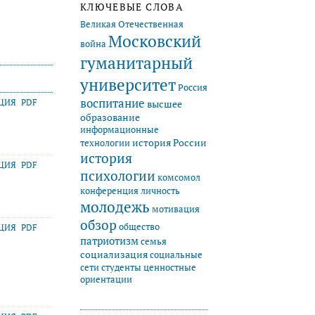
КЛЮЧЕВЫЕ СЛОВА
Великая Отечественная
Московский
война
гуманитарный
университет
Россия
воспитание
АЦИЯ
PDF
высшее
образование
информационные
история России
технологии
история
АЦИЯ
PDF
психологии
комсомол
конференция
личность
молодежь
мотивация
обзор
общество
АЦИЯ
PDF
патриотизм
семья
социализация
социальные
студенты
сети
ценностные
ориентации