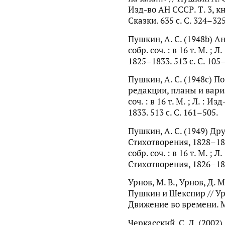
Изд-во АН СССР. Т. 3, к
Сказки. 635 с. С. 324–325
Пушкин, А. С. (1948b) Ан
собр. соч. : в 16 т. М. ; 
1825–1833. 513 с. С. 105
Пушкин, А. С. (1948c) П
редакции, планы и вариа
соч. : в 16 т. М. ; Л. : 
1833. 513 с. С. 161–505.
Пушкин, А. С. (1949) Др
Стихотворения, 1828–183
собр. соч. : в 16 т. М. ; Л
Стихотворения, 1826–183
Урнов, М. В., Урнов, Д. 
Пушкин и Шекспир // Урн
Движение во времени. М. 
Черкасский, С. Д. (2002