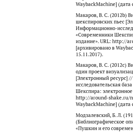
WaybackMachine] (дата 
Макаров, В. С. (2012b) 
шекспировских пьес [Эл
Информационно-исследо
«Современники Шекспир
издание». URL: http://a
[архивировано в Waybac
15.11.2017).
Макаров, В. С. (2012c) 
один проект визуализа
[Электронный ресурс] 
исследовательская баз
Шекспира: электронное 
http://around-shake.ru/
WaybackMachine] (дата 
Модзалевский, Б. Л. (19
(Библиографическое опис
«Пушкин и его современн