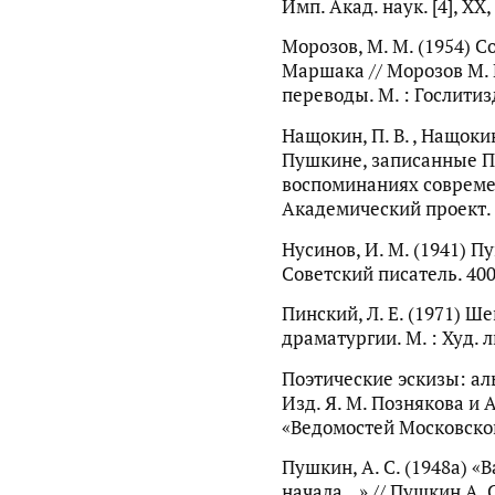
Имп. Акад. наук. [4], XX, 
Морозов, М. М. (1954) С
Маршака // Морозов М. 
переводы. М. : Гослитизд
Нащокин, П. В. , Нащокин
Пушкине, записанные П.
воспоминаниях современн
Академический проект. Т.
Нусинов, И. М. (1941) П
Советский писатель. 400
Пинский, Л. Е. (1971) 
драматургии. М. : Худ. ли
Поэтические эскизы: аль
Изд. Я. М. Познякова и А
«Ведомостей Московской 
Пушкин, А. С. (1948a) «
начала...» // Пушкин А. С. 