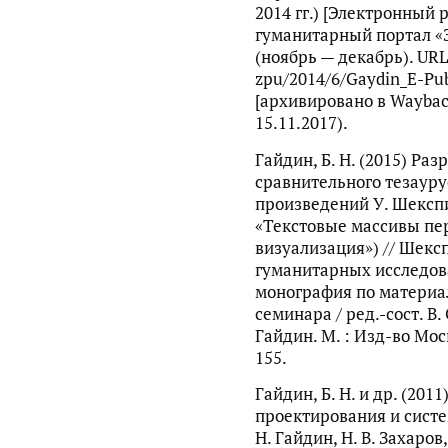
2014 гг.) [Электронный
гуманитарный портал «
(ноябрь — декабрь). URL:
zpu/2014/6/Gaydin_E-Pub
[архивировано в Waybac
15.11.2017).
Гайдин, Б. Н. (2015) Ра
сравнительного тезауру
произведений У. Шекспи
«Текстовые массивы пер
визуализация») // Шек
гуманитарных исследов
монография по материа
семинара / ред.-сост. В. 
Гайдин. М. : Изд-во Моск
155.
Гайдин, Б. Н. и др. (201
проектирования и систе
Н. Гайдин, Н. В. Захаров, 