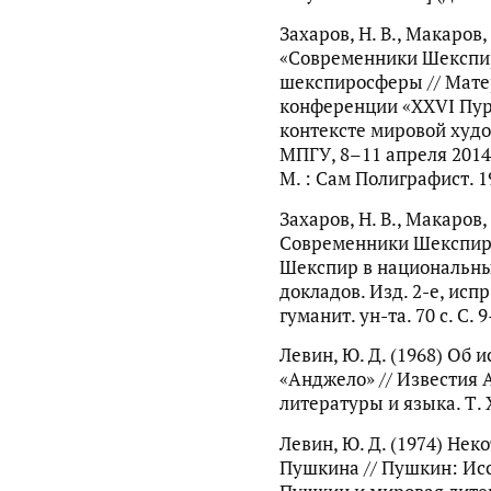
Захаров, Н. В., Макаров, 
«Современники Шекспир
шекспиросферы // Мат
конференции «XXVI Пур
контексте мировой худо
МПГУ, 8–11 апреля 2014 г
М. : Сам Полиграфист. 196
Захаров, Н. В., Макаров, 
Современники Шекспира
Шекспир в национальных
докладов. Изд. 2-е, испр
гуманит. ун-та. 70 с. С. 
Левин, Ю. Д. (1968) Об
«Анджело» // Известия 
литературы и языка. Т. X
Левин, Ю. Д. (1974) Не
Пушкина // Пушкин: Исс