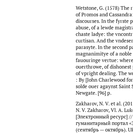
Wetstone, G. (1578) The r
of Promos and Cassandra:
discourses. In the fyrste 
abuse, of a lewde magistr
chaste ladye: the vncont
curtisan. And the vndeser
parasyte. In the second pa
magnanimitye of a noble 
fauouringe vertue: where
ouerthrowe, of dishonest
of vpright dealing. The 
: By [John Charlewood for
solde ouer agaynst Saint
Newgate. [96] p.
Zakharov, N. V. et al. (20
N. V. Zakharov, Vl. A. Luk
[Электронный ресурс] 
гуманитарный портал «
(сентябрь — октябрь). UR