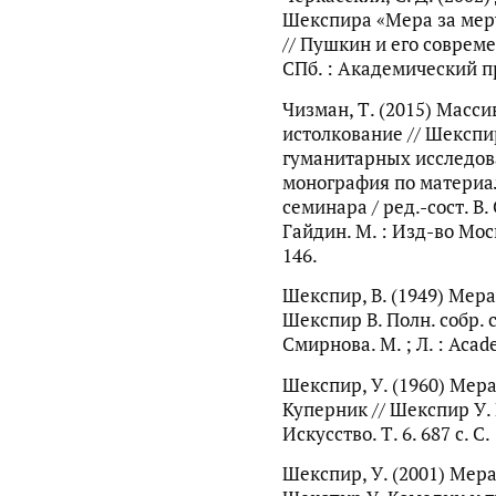
Шекспира «Мера за мер
// Пушкин и его современн
СПб. : Академический про
Чизман, Т. (2015) Масс
истолкование // Шексп
гуманитарных исследов
монография по материа
семинара / ред.-сост. В. 
Гайдин. М. : Изд-во Моск
146.
Шекспир, В. (1949) Мера 
Шекспир В. Полн. собр. соч
Смирнова. М. ; Л. : Acade
Шекспир, У. (1960) Мера
Куперник // Шекспир У. По
Искусство. Т. 6. 687 с. С
Шекспир, У. (2001) Мера 