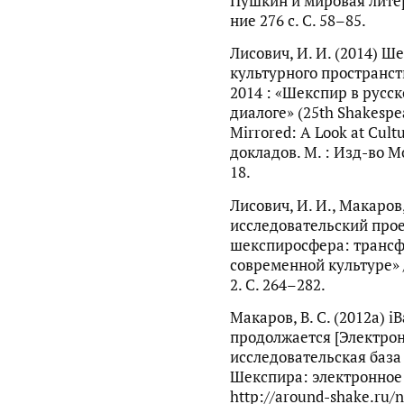
Пушкин и мировая литера
ние 276 с. С. 58–85.
Лисович, И. И. (2014) 
культурного пространст
2014 : «Шекспир в русс
диалоге» (25th Shakespe
Mirrored: A Look at Cult
докладов. М. : Изд-во Мо
18.
Лисович, И. И., Макаров,
исследовательский про
шекспиросфера: трансф
современной культуре» 
2. С. 264–282.
Макаров, В. С. (2012a) 
продолжается [Электро
исследовательская баз
Шекспира: электронное 
http://around-shake.ru/