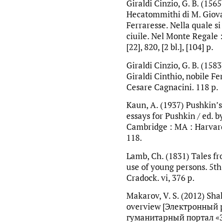
Giraldi Cinzio, G. B. (156
Hecatommithi di M. Giova
Ferraresse. Nella quale si
ciuile. Nel Monte Regale 
[22], 820, [2 bl.], [104] p.
Giraldi Cinzio, G. B. (1583
Giraldi Cinthio, nobile Fe
Cesare Cagnacini. 118 p.
Kaun, А. (1937) Pushkin’s
essays for Pushkin / ed. by
Cambridge : MA : Harvard 
118.
Lamb, Ch. (1831) Tales f
use of young persons. 5th 
Cradock. vi, 376 p.
Makarov, V. S. (2012) Sh
overview [Электронный
гуманитарный портал «