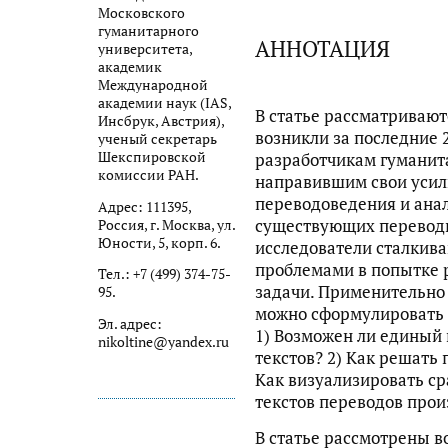
Московского
гуманитарного
АННОТАЦИЯ
университета,
академик
Международной
академии наук (IAS,
В статье рассматриваю
Инсбрук, Австрия),
возникли за последние 
ученый секретарь
Шекспировской
разработчикам гуманит
комиссии РАН.
направившим свои усил
переводоведения и ана
Адрес: 111395,
существующих переводн
Россия, г. Москва, ул.
Юности, 5, корп. 6.
исследователи сталкив
проблемами в попытке 
Тел.: +7 (499) 374-75-
задачи. Применительно
95.
можно сформулировать
Эл. адрес:
1) Возможен ли единый
nikoltine@yandex.ru
текстов? 2) Как решать
Как визуализировать с
текстов переводов про
В статье рассмотрены 