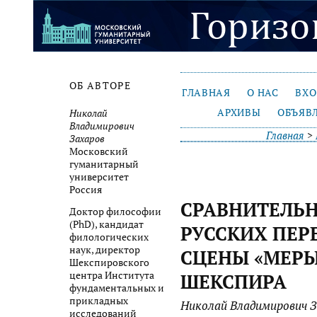
ОБ АВТОРЕ
ГЛАВНАЯ
О НАС
ВХ
АРХИВЫ
ОБЪЯВ
Николай
Владимирович
Главная
>
Захаров
Московский
гуманитарный
университет
Россия
СРАВНИТЕЛЬ
Доктор философии
(PhD), кандидат
РУССКИХ ПЕР
филологических
наук, директор
СЦЕНЫ «МЕРЫ 
Шекспировского
центра Института
ШЕКСПИРА
фундаментальных и
прикладных
Николай Владимирович З
исследований