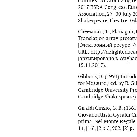
cultures: AnAtomizing tex
2017 ESRA Congress, Eu
Association, 27–30 July 2
Shakespeare Theatre. Gdań
Cheesman, T., Flanagan, K
Translation array prototy
[Электронный ресурс] // 
URL: http://delightedbe
[архивировано в Waybac
15.11.2017).
Gibbons, B. (1991) Intro
for Measure / ed. by B. Gi
Cambridge University Pres
Cambridge Shakespeare)
Giraldi Cinzio, G. B. (15
Giovanbattista Gyraldi Ci
prima. Nel Monte Regale 
14, [16], [2 bl.], 902, [2] p.