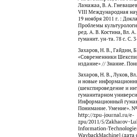
Ламажаа, В. А. Гневашев
VIII Международная на
19 ноября 2011 г. : Док
Проблемы культурологиче
ред. А. В. Костина, Вл. А
гуманит. ун-та. 78 с. C. 
Захаров, Н. В., Гайдин, 
«Современники Шекспир
издание» // Знание. Пон
Захаров, Н. В., Луков, Вл
и новые информационны
(шекспироведение и ин
гуманитарном университ
Информационный гуман
Понимание. Умение». № 
http://zpu-journal.ru/e-
zpu/2011/5/Zakharov~L
Information-Technologie
WaybackMachine] (дата 