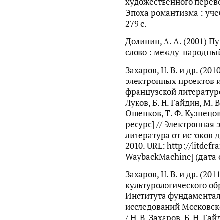
художественного перево
Эпоха романтизма : учеб
279 с.
Долинин, А. А. (2001) П
слово : между-народный
Захаров, Н. В. и др. (2
электронных проектов 
французской литературе /
Луков, Б. Н. Гайдин, М. В
Ощепков, Т. Ф. Кузнецов
ресурс] // Электронная
литература от истоков 
2010. URL: http://litdef
WaybackMachine] (дата 
Захаров, Н. В. и др. (2
культурологического об
Института фундамента
исследований Московск
/ Н. В. Захаров, Б. Н. Гай