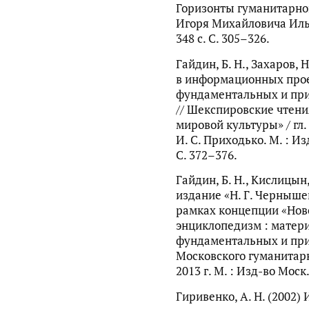
Горизонты гуманитарног
Игоря Михайловича Ильи
348 с. C. 305–326.
Гайдин, Б. Н., Захаров, Н
в информационных прое
фундаментальных и при
// Шекспировские чтени
мировой культуры» / гл. 
И. С. Приходько. М. : Из
С. 372–376.
Гайдин, Б. Н., Кислицын
издание «Н. Г. Черныше
рамках концепции «Нов
энциклопедизм : матер
фундаментальных и пр
Московского гуманитарн
2013 г. М. : Изд-во Моск.
Гиривенко, А. Н. (2002)