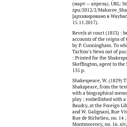
(март — апрель). URL: ht
zpu/2012/2/Makarov_Sha
[архивировано в Waybac
15.11.2017).
Revels at court (1853) : 
accounts of the reigns of
by P. Cunningham. To whic
Tarlton’s News out of purga
: Printed for the Shakespe
Skeffington, agent to the So
135 p.
Shakespeare, W. (1829) T
Shakspeare, from the text
with a biographical mem
play : embellished with a 
Baudry, at the Foreign Li
and W. Galignani, Rue Viv
Rue de Richelieu, no. 14 ;
Montmorency, no. 16. xiv,