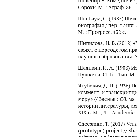
Шекспир У. Комедии и тра
Сороки. М. : Аграф. 861, [
Шенбаум, С. (1985) Шек
биография / пер. с англ. 
М. : Прогресс. 432 с.
Шипилова, Н. В. (2012) 
сюжет о переодетом пра
научного образования. № 
Шляпкин, И. А. (1903) И
Пушкина. СПб. : Тип. М. 
Якубович, Д. П. (1936)
коммент. и транскрипц
меру» // Звенья : Сб. м
истории литературы, ис
XIX в. М. ; Л. : Academia.
Cheesman, T. (2017) Versi
(prototype) project // S