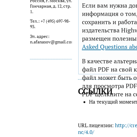
Россия, г. Москва, ул.
Если вам нужна до
Гончарная, д. 12, стр.
1.
информация о том,
сохранить и работа
Тел.: +7 (495) 697-98-
93.
издательства Highw
Эл. адрес:
размещен полезны
n.afanasov@gmail.com
Asked Questions ab
В качестве альтер
файл PDF на свой 
файл может быть 
для просмотра PDF
ССЫЛКИ
PDF щелкните на с
На текущий момент
URL лицензии:
http://cr
nc/4.0/