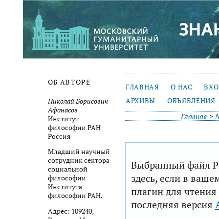
ОБ АВТОРЕ
ГЛАВНАЯ
О НАС
ВХ
АРХИВЫ
ОБЪЯВЛЕНИЯ
Николай Борисович
Афанасов
Главная
>
№
Институт
философии РАН
Россия
Младший научный
сотрудник сектора
Выбранный файл P
социальной
здесь, если в ваше
философии
Института
плагин для чтения
философии РАН.
последняя версия
Адрес: 109240,