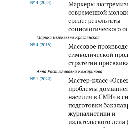
№ 4 (2024)
Маркеры экстремиз
современной молод
среде: результаты
социологического о
Марина Евгеньевна Краслянская
№ 4 (2015)
Массовое производс
символической про
стратегии присваив
Анна Ростиславовна Кожаринова
№ 1 (2022)
Мастер-класс «Осв
проблемы домашне
насилия в СМИ» в с
подготовки бакалав
журналистики и
издательского дела