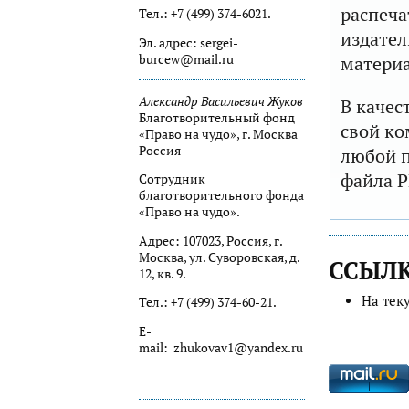
распеча
Тел.: +7 (499) 374-6021.
издател
Эл. адрес: sergei-
burcew@mail.ru
матери
Александр Васильевич Жуков
В качес
Благотворительный фонд
свой ко
«Право на чудо», г. Москва
Россия
любой п
файла P
Сотрудник
благотворительного фонда
«Право на чудо».
Адрес: 107023, Россия, г.
Москва, ул. Суворовская, д.
ССЫЛ
12, кв. 9.
На тек
Тел.: +7 (499) 374-60-21.
Е-
mail: zhukovav1@yandex.ru