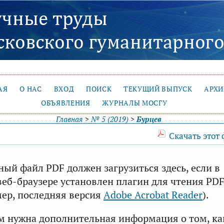
АЯ
О НАС
ВХОД
ПОИСК
ТЕКУЩИЙ ВЫПУСК
АРХ
ОБЪЯВЛЕНИЯ
ЖУРНАЛЫ МОСГУ
Главная
>
№ 5 (2019)
>
Бурцев
Скачать этот
ый файл PDF должен загрузиться здесь, если в
еб-браузере установлен плагин для чтения PD
ер, последняя версия
Adobe Acrobat Reader
).
м нужна дополнительная информация о том, ка