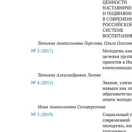
ЦЕННОСТИ
НАСТАВНИЧЕ
И ПОДВИЖН
В СОВРЕМЕН
РОССИЙСКО
СИСТЕМЕ
ВОСПИТАНИ
Татьяна Анатольевна Горелова, Ольга Олегов
№ 3 (2017)
Молодежь ка
целевая групп
проектов в Ин
коммуникаци
Татьяна Александровна Лосева
№ 4 (2015)
Знание, умен
навыки как э
образователь
опыта молод
Нина Анатольевна Селиверстова
№ 5 (2019)
Социальный п
современной
молодежи, и
татуировки