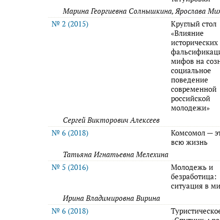
Марина Георгиевна Солнышкина, Ярослава М
№ 2 (2015)
Круглый стол
«Влияние
исторических
фальсификац
мифов на соз
социальное
поведение
современной
российской
молодежи»
Сергей Викторович Алексеев
№ 6 (2018)
Комсомол — э
всю жизнь
Татьяна Игнатьевна Мелехина
№ 5 (2016)
Молодежь и
безработица:
ситуация в м
Ирина Владимировна Вирина
№ 6 (2018)
Туристическо