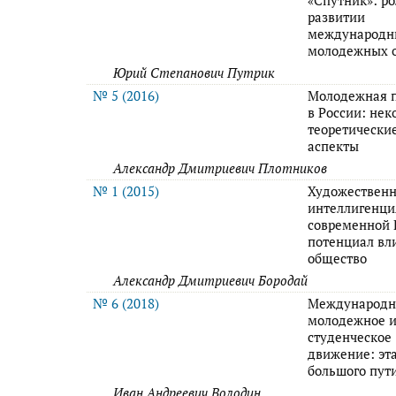
«Спутник»: ро
развитии
международн
молодежных 
Юрий Степанович Путрик
№ 5 (2016)
Молодежная 
в России: нек
теоретически
аспекты
Александр Дмитриевич Плотников
№ 1 (2015)
Художествен
интеллигенци
современной 
потенциал вл
общество
Александр Дмитриевич Бородай
№ 6 (2018)
Международн
молодежное 
студенческое
движение: эт
большого пут
Иван Андреевич Володин