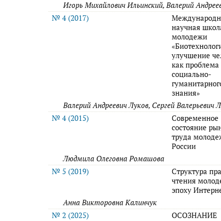
Игорь Михайлович Ильинский, Валерий Андрее
№ 4 (2017)
Международн
научная школ
молодежи
«Биотехнолог
улучшение че
как проблема
социально-
гуманитарног
знания»
Валерий Андреевич Луков, Сергей Валерьевич 
№ 4 (2015)
Современное
состояние ры
труда молоде
России
Людмила Олеговна Ромашова
№ 5 (2019)
Структура пр
чтения молод
эпоху Интерн
Анна Викторовна Калинчук
№ 2 (2025)
ОСОЗНАНИЕ