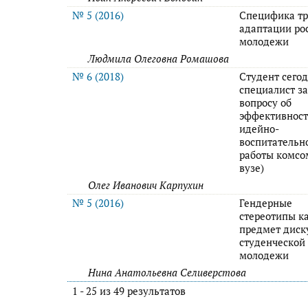
№ 5 (2016)
Специфика т
адаптации ро
молодежи
Людмила Олеговна Ромашова
№ 6 (2018)
Студент сего
специалист за
вопросу об
эффективнос
идейно-
воспитательн
работы комсо
вузе)
Олег Иванович Карпухин
№ 5 (2016)
Гендерные
стереотипы к
предмет диск
студенческой
молодежи
Нина Анатольевна Селиверстова
1 - 25 из 49 результатов