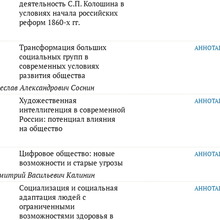
деятельность С.П. Колошина в
условиях начала российских
реформ 1860-х гг.
Трансформация больших
АННОТ
социальных групп в
современных условиях
развития общества
слав Александрович Соснин
Художественная
АННОТ
интеллигенция в современной
России: потенциал влияния
на общество
Цифровое общество: новые
АННОТ
возможности и старые угрозы
Дмитрий Васильевич Калинин
Социализация и социальная
АННОТ
адаптация людей с
ограниченными
возможностями здоровья в