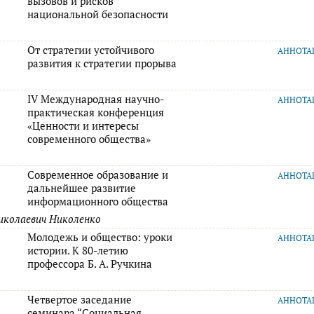
вызовов и рисков
национальной безопасности
От стратегии устойчивого
АННОТ
развития к стратегии прорыва
IV Международная научно-
АННОТ
практическая конференция
«Ценности и интересы
современного общества»
Современное образование и
АННОТ
дальнейшее развитие
информационного общества
иколаевич Николенко
Молодежь и общество: уроки
АННОТ
истории. К 80-летию
профессора Б. А. Ручкина
Четвертое заседание
АННОТ
семинара “Социальная