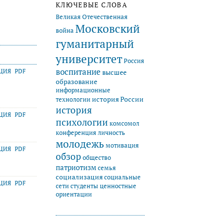
КЛЮЧЕВЫЕ СЛОВА
Великая Отечественная
Московский
война
гуманитарный
университет
Россия
воспитание
АЦИЯ
PDF
высшее
образование
информационные
история России
технологии
история
АЦИЯ
PDF
психологии
комсомол
конференция
личность
молодежь
мотивация
АЦИЯ
PDF
обзор
общество
патриотизм
семья
социализация
социальные
АЦИЯ
PDF
студенты
сети
ценностные
ориентации