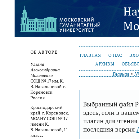
ОБ АВТОРЕ
ГЛАВНАЯ
О НАС
ВХ
АРХИВЫ
ОБЪЯВ
Ульяна
Александровна
Главная
>
№ 
Малашенко
СОШ № 17 им. К.
В. Навальневой г.
Кореновск
Россия
Выбранный файл P
Краснодарский
здесь, если в ваше
край, г. Кореновск,
МОАНУ СОШ № 17
плагин для чтения
имени К.
последняя версия
В. Навальневой, 11
класс.