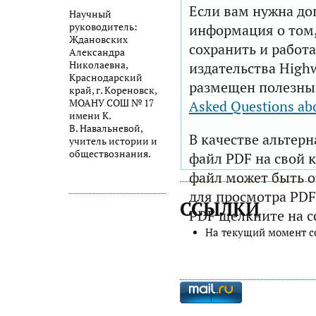
Если вам нужна до
Научный
руководитель:
информация о том,
Ждановских
сохранить и работа
Александра
Николаевна,
издательства Highw
Краснодарский
размещен полезны
край, г. Кореновск,
МОАНУ СОШ № 17
Asked Questions ab
имени К.
В. Навальневой,
В качестве альтер
учитель истории и
обществознания.
файл PDF на свой 
файл может быть 
для просмотра PDF
ССЫЛКИ
PDF щелкните на с
На текущий момент с