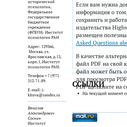
исторической
Если вам нужна до
психологии,
информация о том,
Федеральное
государственное
сохранить и работа
бюджетное
издательства Highw
учреждение
(ФГБУН) Институт
размещен полезны
психологии РАН
Asked Questions ab
Адрес: 129366,
Москва, ул.
В качестве альтер
Ярославская, д.13,
корп.1, Институт
файл PDF на свой 
психологии РАН.
файл может быть 
Телефон + 7 (977)
для просмотра PDF
312-71-89.
ССЫЛКИ
PDF щелкните на с
E-mail: j-
На текущий момент с
kitova@yandex.ru
Вячеслав
Александрович
Соснин
Институт