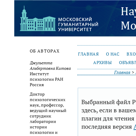
ОБ АВТОРАХ
ГЛАВНАЯ
О НАС
ВХ
АРХИВЫ
ОБЪЯВ
Джульетта
Альбертовна Китова
Главная
>
Институт
психологии РАН
Россия
Доктор
психологических
Выбранный файл P
наук, профессор,
здесь, если в ваше
ведущий научный
сотрудник
плагин для чтения
лаборатории
последняя версия
истории
психологии и