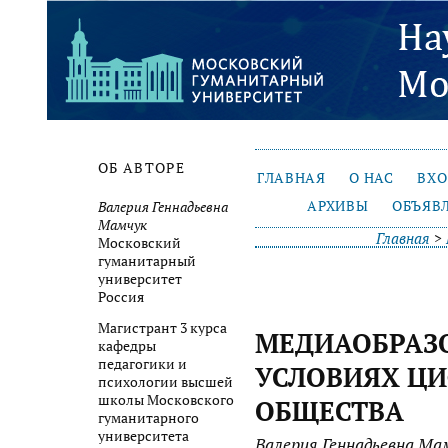
ОБ АВТОРЕ
ГЛАВНАЯ
О НАС
ВХ
АРХИВЫ
ОБЪЯВ
Валерия Геннадьевна
Мамчук
Главная
>
Московский
гуманитарный
университет
Россия
Магистрант 3 курса
МЕДИАОБРАЗ
кафедры
педагогики и
УСЛОВИЯХ Ц
психологии высшей
школы Московского
ОБЩЕСТВА
гуманитарного
университета
Валерия Геннадьевна Ма