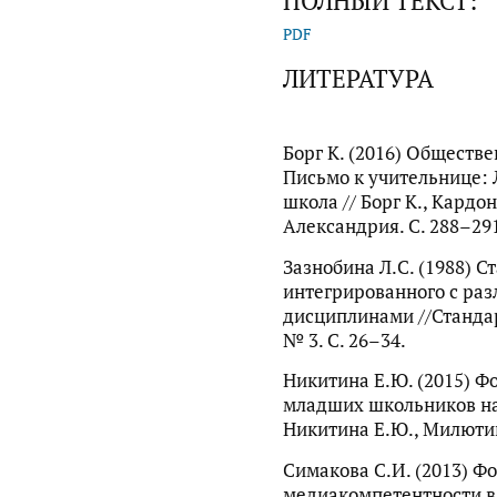
ПОЛНЫЙ ТЕКСТ:
PDF
ЛИТЕРАТУРА
Борг К. (2016) Обществен
Письмо к учительнице:
школа // Борг К., Кардон
Александрия. С. 288–29
Зазнобина Л.C. (1988) 
интегрированного с р
дисциплинами //Станда
№ 3. C. 26–34.
Никитина Е.Ю. (2015) 
младших школьников на 
Никитина Е.Ю., Милютина
Симакова С.И. (2013) 
медиакомпетентности в 