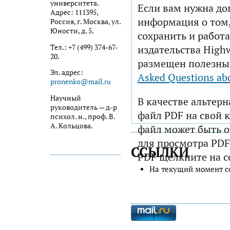
университета.
Если вам нужна до
Адрес: 111395,
информация о том,
Россия, г. Москва, ул.
Юности, д. 5.
сохранить и работа
Тел.: +7 (499) 374-67-
издательства Highw
20.
размещен полезны
Эл. адрес:
Asked Questions ab
pronenko@mail.ru
Научный
В качестве альтер
руководитель — д-р
файл PDF на свой 
психол. н., проф. В.
А. Кольцова.
файл может быть 
для просмотра PDF
ССЫЛКИ
PDF щелкните на с
На текущий момент с