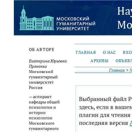
ОБ АВТОРЕ
ГЛАВНАЯ
О НАС
ВХ
АРХИВЫ
ОБЪЯВ
Екатерина Юрьевна
Проненко
Главная
>
№
Московский
гуманитарный
университет
Россия
— аспирант
Выбранный файл P
кафедры общей
здесь, если в ваше
психологии и
истории
плагин для чтения
психологии
последняя версия
Московского
гуманитарного