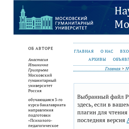
ОБ АВТОРЕ
ГЛАВНАЯ
О НАС
ВХ
АРХИВЫ
ОБЪЯВ
Анастасия
Ильинична
Главная
>
№
Григорьева
Московский
гуманитарный
университет
Россия
Выбранный файл P
обучающаяся 3-го
здесь, если в ваше
курса бакалавриата
направления
плагин для чтения
подготовки
последняя версия
«Психолого-
педагогическое