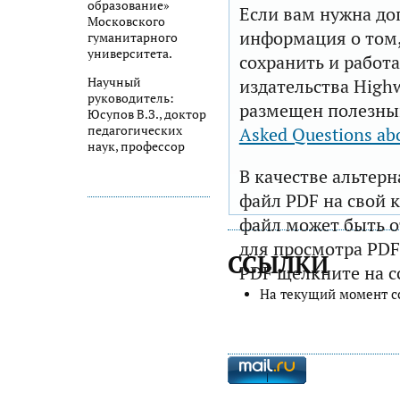
образование»
Если вам нужна до
Московского
информация о том,
гуманитарного
университета.
сохранить и работа
Научный
издательства Highw
руководитель:
размещен полезны
Юсупов В.З., доктор
педагогических
Asked Questions ab
наук, профессор
В качестве альтер
файл PDF на свой 
файл может быть 
для просмотра PDF
ССЫЛКИ
PDF щелкните на с
На текущий момент с