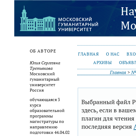
ОБ АВТОРЕ
ГЛАВНАЯ
О НАС
ВХ
АРХИВЫ
ОБЪЯВ
Юлия Сергеевна
Третьякова
Главная
>
№ 
Московский
гуманитарный
университет
Россия
обучающаяся 3
Выбранный файл P
курса
здесь, если в ваше
образовательной
программы
плагин для чтения
магистратуры по
последняя версия
направлению
подготовки 44.04.02