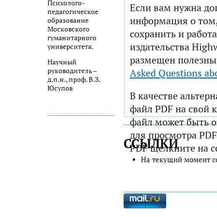
Психолого-
Если вам нужна до
педагогическое
информация о том,
образование
Московского
сохранить и работа
гуманитарного
издательства Highw
университета.
размещен полезны
Научный
руководитель –
Asked Questions ab
д.п.н., проф. В.З.
Юсупов
В качестве альтер
файл PDF на свой 
файл может быть 
для просмотра PDF
ССЫЛКИ
PDF щелкните на с
На текущий момент с