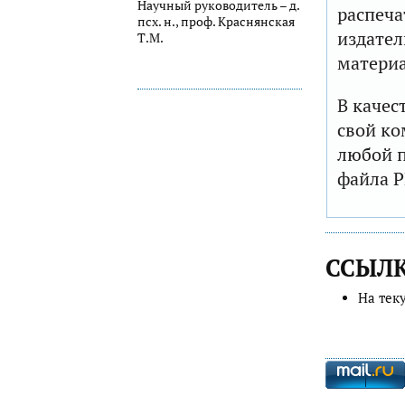
Научный руководитель – д.
распеча
псх. н., проф. Краснянская
издател
Т.М.
матери
В качес
свой ко
любой п
файла P
ССЫЛ
На тек