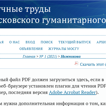
АЯ
О НАС
ВХОД
ПОИСК
ТЕКУЩИЙ ВЫПУСК
АРХ
ОБЪЯВЛЕНИЯ
ЖУРНАЛЫ МОСГУ
Главная
>
№ 1 (2021)
>
Нижникова
Скачать этот
ый файл PDF должен загрузиться здесь, если в
еб-браузере установлен плагин для чтения PD
ер, последняя версия
Adobe Acrobat Reader
).
м нужна дополнительная информация о том, ка