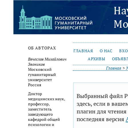
ОБ АВТОРАХ
ГЛАВНАЯ
О НАС
ВХ
АРХИВЫ
ОБЪЯВ
Вячеслав Михайлович
Звоников
Главная
>
Московский
гуманитарный
университет
Россия
Доктор
Выбранный файл P
медицинских наук,
здесь, если в ваше
профессор,
заместитель
плагин для чтения
заведующего
последняя версия
кафедрой общей
психологии и