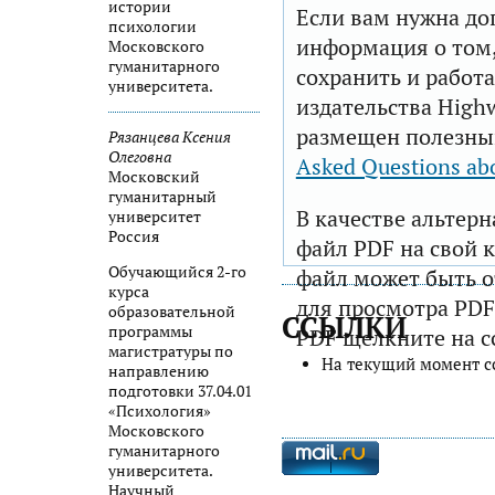
истории
Если вам нужна до
психологии
информация о том,
Московского
гуманитарного
сохранить и работа
университета.
издательства Highw
размещен полезны
Рязанцева Ксения
Олеговна
Asked Questions ab
Московский
гуманитарный
В качестве альтер
университет
Россия
файл PDF на свой 
Обучающийся 2-го
файл может быть 
курса
для просмотра PDF
образовательной
ССЫЛКИ
программы
PDF щелкните на с
магистратуры по
На текущий момент с
направлению
подготовки 37.04.01
«Психология»
Московского
гуманитарного
университета.
Научный