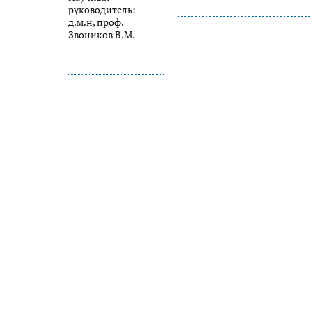
руководитель:
д.м.н, проф.
Звоников В.М.