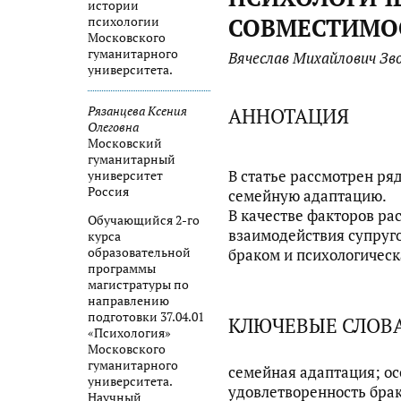
истории
СОВМЕСТИМО
психологии
Московского
гуманитарного
Вячеслав Михайлович Зво
университета.
АННОТАЦИЯ
Рязанцева Ксения
Олеговна
Московский
гуманитарный
В статье рассмотрен ря
университет
Россия
семейную адаптацию.
В качестве факторов ра
Обучающийся 2-го
взаимодействия супруго
курса
образовательной
браком и психологическ
программы
магистратуры по
направлению
подготовки 37.04.01
КЛЮЧЕВЫЕ СЛОВ
«Психология»
Московского
гуманитарного
семейная адаптация; о
университета.
удовлетворенность брак
Научный