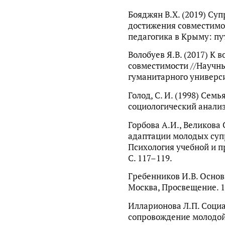
Бояджян В.Х. (2019) Су
достижения совместимос
педагогика в Крыму: пут
Волобуев Я.В. (2017) К 
совместимости //Научн
гуманитарного университ
Голод, С. И. (1998) Семь
социологический анализ
Горбова А.И., Великова 
адаптации молодых супр
Психология учебной и п
С. 117–119.
Гребенников И.В. Основ
Москва, Просвещение. 1
Илларионова Л.П. Соци
сопровождение молодой с