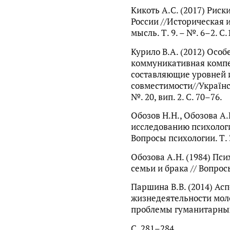
Кикоть А.С. (2017) Рис
России //Историческая 
мысль. Т. 9. – №. 6–2. С
Курило В.А. (2012) Особ
коммуникативная компе
составляющие уровней 
совместимости//Українс
№. 20, вип. 2. С. 70–76.
Обозов Н.Н., Обозова А.
исследованию психологи
Вопросы психологии. Т. 3
Обозова А.Н. (1984) Пс
семьи и брака // Вопрос
Паршина В.В. (2014) Ас
жизнедеятельности мол
проблемы гуманитарных 
С. 281–284.