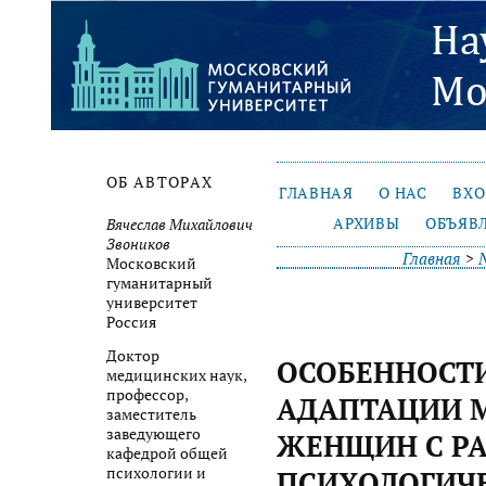
ОБ АВТОРАХ
ГЛАВНАЯ
О НАС
ВХ
АРХИВЫ
ОБЪЯВ
Вячеслав Михайлович
Звоников
Главная
>
Московский
гуманитарный
университет
Россия
Доктор
ОСОБЕННОСТ
медицинских наук,
профессор,
АДАПТАЦИИ 
заместитель
заведующего
ЖЕНЩИН С Р
кафедрой общей
психологии и
ПСИХОЛОГИЧ