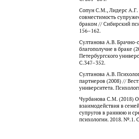
Сопун С.М., Лидерc А.Г.
совместимость супруже
браком // Сибирский пс
156–162.
Султанова А.В. Брачно-
благополучие в браке (2
Петербургского универси
С.347–352.
Султанова А.В. Психоло
партнеров (2008) // Вес
университета. Психологи
Чурбанова С.М. (2018) 
взаимодействия в семе
супругов в раннюю и ср
психологии. 2018. №.1. С