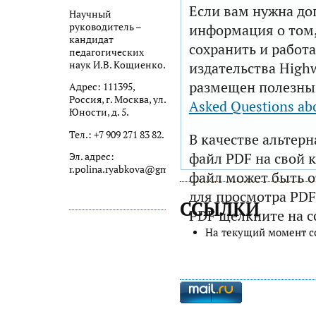
Если вам нужна до
Научный
руководитель –
информация о том,
кандидат
сохранить и работа
педагогических
наук И.В. Кощиенко.
издательства Highw
размещен полезны
Адрес: 111395,
Россия, г. Москва, ул.
Asked Questions ab
Юности, д. 5.
Тел.: +7 909 271 83 82.
В качестве альтер
файл PDF на свой 
Эл. адрес:
r.polina.ryabkova@gmail.com
файл может быть 
для просмотра PDF
ССЫЛКИ
PDF щелкните на с
На текущий момент с