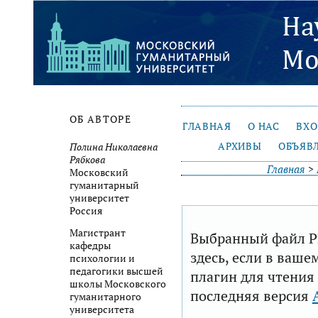
ОБ АВТОРЕ
ГЛАВНАЯ
О НАС
ВХ
АРХИВЫ
ОБЪЯВ
Полина Николаевна
Рябкова
Главная
>
Московский
гуманитарный
университет
Россия
Магистрант
Выбранный файл P
кафедры
здесь, если в ваше
психологии и
педагогики высшей
плагин для чтения
школы Московского
последняя версия
гуманитарного
университета