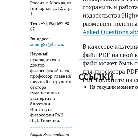
Россия, г. Москва, ул.
сохранить и работа
Гончарная, д. 12, стр.
1.
издательства Highw
размещен полезны
Тел.: +7 (495) 697-90-
67.
Asked Questions ab
Эл. адрес:
simurg87@list.ru
.
В качестве альтер
файл PDF на свой 
Научный
руководитель:
файл может быть 
доктор
для просмотра PDF
философский наук,
ССЫЛКИ
профессор, главный
PDF щелкните на с
научный сотрудник
На текущий момент с
сектора
гуманитарных
экспертиз и
биоэтики
Института
философии РАН
П. Д. Тищенко.
Софья Всеволодовна