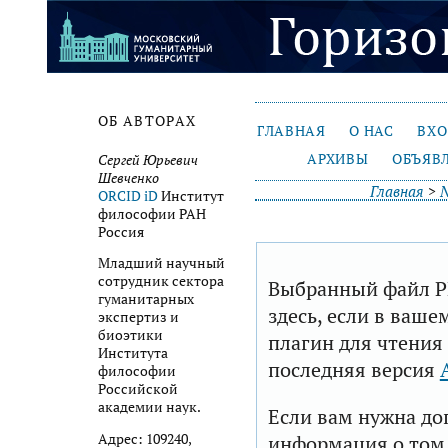
ОБ АВТОРАХ
ГЛАВНАЯ
О НАС
ВХ
АРХИВЫ
ОБЪЯВ
Сергей Юрьевич
Шевченко
Главная
>
№
ORCID iD
Институт
философии РАН
Россия
Младший научный
сотрудник сектора
Выбранный файл P
гуманитарных
здесь, если в ваше
экспертиз и
биоэтики
плагин для чтения
Института
последняя версия
философии
Российской
академии наук.
Если вам нужна до
Адрес: 109240,
информация о том,