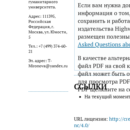
гуманитарного
Если вам нужна до
университета.
информация о том,
Адрес: 111395,
сохранить и работа
Российская
Федерация, г.
издательства Highw
Москва, ул. Юности,
размещен полезны
5
Asked Questions ab
Тел.: +7 (499) 374-60-
21
В качестве альтер
Эл. адрес: T-
файл PDF на свой 
Mironova@yandex.ru
файл может быть 
для просмотра PDF
ССЫЛКИ
PDF щелкните на с
На текущий момент
URL лицензии:
http://cr
nc/4.0/