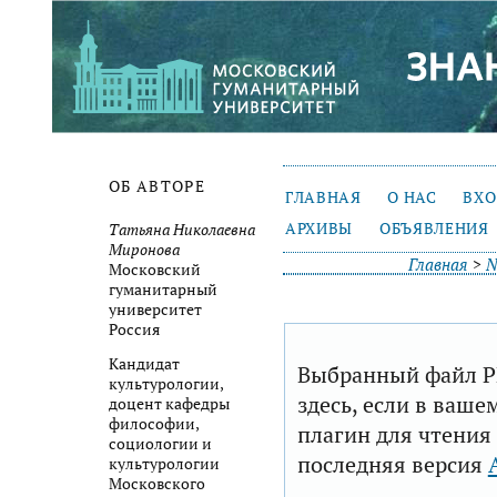
ОБ АВТОРЕ
ГЛАВНАЯ
О НАС
ВХ
АРХИВЫ
ОБЪЯВЛЕНИЯ
Татьяна Николаевна
Миронова
Главная
>
№
Московский
гуманитарный
университет
Россия
Кандидат
Выбранный файл P
культурологии,
здесь, если в ваше
доцент кафедры
философии,
плагин для чтения
социологии и
последняя версия
культурологии
Московского