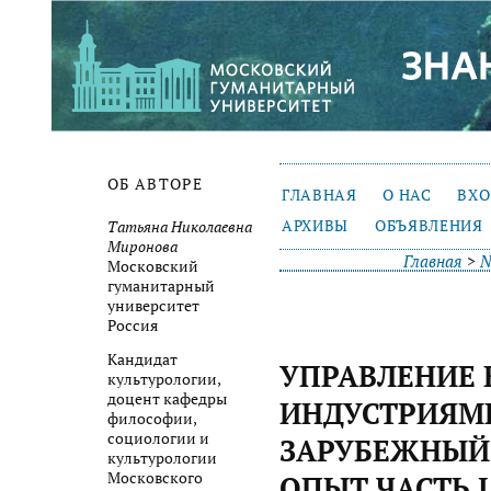
ОБ АВТОРЕ
ГЛАВНАЯ
О НАС
ВХ
АРХИВЫ
ОБЪЯВЛЕНИЯ
Татьяна Николаевна
Миронова
Главная
>
№
Московский
гуманитарный
университет
Россия
Кандидат
УПРАВЛЕНИЕ
культурологии,
доцент кафедры
ИНДУСТРИЯМИ
философии,
социологии и
ЗАРУБЕЖНЫЙ
культурологии
Московского
ОПЫТ ЧАСТЬ I