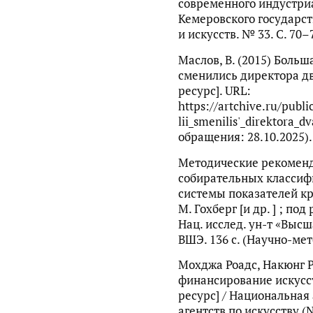
современного индустриа
Кемеровского государст
и искусств. № 33. С. 70–
Маслов, В. (2015) Больш
сменились директора д
ресурс]. URL:
https://artchive.ru/publi
lii_smenilis'_direktora_d
обращения: 28.10.2025).
Методические рекомен
собирательных классиф
системы показателей кр
М. Гохберг [и др. ] ; под 
Нац. исслед. ун-т «Выс
ВШЭ. 136 с. (Научно-ме
Мохджа Роадс, Накюнг Р
финансирование искусст
ресурс] / Национальная
агентств по искусству (