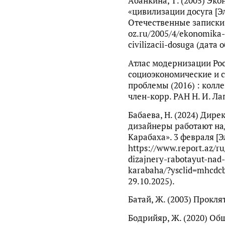
Абанкина, Т. (2005) Эк
«цивилизации досуга [Э
Отечественные записки. 
oz.ru/2005/4/ekonomika
civilizacii-dosuga (дата
Атлас модернизации Рос
социоэкономические и 
проблемы (2016) : коллект
член-корр. РАН Н. И. Лап
Бабаева, Н. (2024) Дир
дизайнеры работают на
Карабаха». 3 февраля [
https://www.report.az/ru/
dizajnery-rabotayut-nad
karabaha/?ysclid=mhcdc
29.10.2025).
Батай, Ж. (2003) Проклята
Бодрийяр, Ж. (2020) Общ