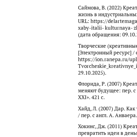
Саймова, В. (2022) Кре
жизнь в индустриальных
URL: https://delartemaga
xaby-italii- kulturnaya- 
(дата обращения: 09.10.
Творческие (креативные
[Электронный ресурс] / с
https://ion.ranepa.ru/up
Tvorcheskie_kreativnye_
29.10.2025).
Флорида, Р. (2007) Креа
меняют будущее: пер. с 
ХХI». 421 с.
Хайд, Л. (2007) Дар. Ка
/ пер. с англ. А. Анваера
Хокинс, Дж. (2011) Креа
превратить идеи в деньги