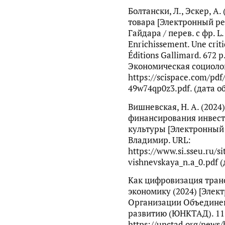
Болтански, Л., Эскер, А
товара [Электронный рес
Гайдара / перев. с фр. L. 
Enrichissement. Une criti
Éditions Gallimard. 672 p
Экономическая социологи
https://scispace.com/pdf
49w74qp0z3.pdf. (дата о
Вишневская, Н. А. (202
финансирования инвест
культуры [Электронный р
Владимир. URL:
https://www.si.sseu.ru/sit
vishnevskaya_n.a_0.pdf 
Как цифровизация тра
экономику (2024) [Элек
Организации Объединен
развитию (ЮНКТАД). 11
https://unctad.org/news/