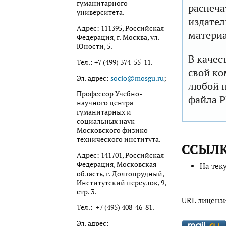
гуманитарного
распеча
университета.
издател
Адрес: 111395, Российская
матери
Федерация, г. Москва, ул.
Юности, 5.
В качес
Тел.: +7 (499) 374-55-11.
свой ко
Эл. адрес:
socio@mosgu.ru
;
любой п
Профессор Учебно-
файла P
научного центра
гуманитарных и
социальных наук
Московского физико-
технического института.
ССЫЛ
Адрес: 141701, Российская
Федерация, Московская
На тек
область, г. Долгопрудный,
Институтский переулок, 9,
стр. 3.
URL лиценз
Тел.: +7 (495) 408-46-81.
Эл. адрес: