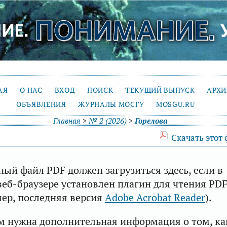
АЯ
О НАС
ВХОД
ПОИСК
ТЕКУЩИЙ ВЫПУСК
АРХ
ОБЪЯВЛЕНИЯ
ЖУРНАЛЫ МОСГУ
MOSGU.RU
Главная
>
№ 2 (2026)
>
Горелова
Скачать этот
ый файл PDF должен загрузиться здесь, если в
еб-браузере установлен плагин для чтения PD
ер, последняя версия
Adobe Acrobat Reader
).
м нужна дополнительная информация о том, ка