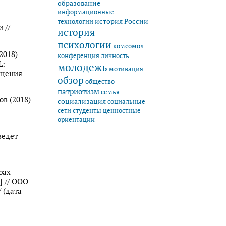
образование
информационные
история России
технологии
 //
история
психологии
комсомол
2018)
конференция
личность
L:
молодежь
мотивация
ащения
обзор
общество
патриотизм
семья
ов (2018)
социализация
социальные
студенты
сети
ценностные
ориентации
ведет
рах
] // ООО
/ (дата