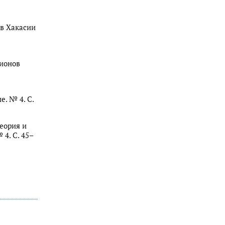
 в Хакасии
гионов
е. № 4. С.
еория и
 4. С. 45–