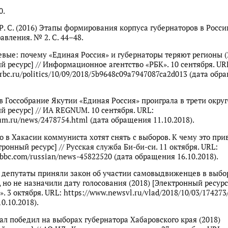
0.
Р. С. (2016) Этапы формирования корпуса губернаторов в России
авления. № 2. С. 44–48.
евые: почему «Единая Россия» и губернаторы теряют регионы (
й ресурс] // Информационное агентство «РБК». 10 сентября. UR
.rbc.ru/politics/10/09/2018/5b9648c09a7947087ca2d013 (дата обр
в Госсобрание Якутии «Единая Россия» проиграла в трети округ
й ресурс] // ИА REGNUM. 10 сентября. URL:
num.ru/news/2478754.html (дата обращения 11.10.2018).
 в Хакасии коммуниста хотят снять с выборов. К чему это при
тронный ресурс] // Русская служба Би-би-си. 11 октября. URL:
.bbc.com/russian/news-45822520 (дата обращения 16.10.2018).
депутаты приняли закон об участии самовыдвиженцев в выбо
, но не назначили дату голосования (2018) [Электронный ресурс
. 3 октября. URL: https://www.newsvl.ru/vlad/2018/10/03/174273
0.10.2018).
ал победил на выборах губернатора Хабаровского края (2018)