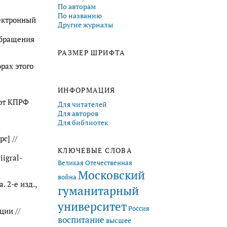
По авторам
По названию
лектронный
Другие журналы
 обращения
РАЗМЕР ШРИФТА
рах этого
ИНФОРМАЦИЯ
 от КПРФ
Для читателей
Для авторов
Для библиотек
с] //
КЛЮЧЕВЫЕ СЛОВА
iigral-
Великая Отечественная
Московский
война
 2-е изд.,
гуманитарный
университет
Россия
ции //
воспитание
высшее