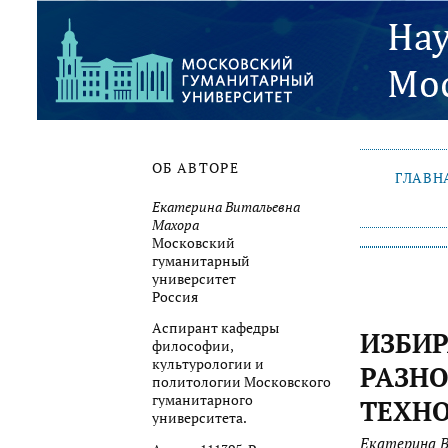
ОБ АВТОРЕ
ГЛАВН
Екатерина Витальевна
Махора
Московский
гуманитарный
университет
Россия
Аспирант кафедры
ИЗБИР
философии,
культурологии и
РАЗН
политологии Московского
гуманитарного
ТЕХН
университета.
Екатерина 