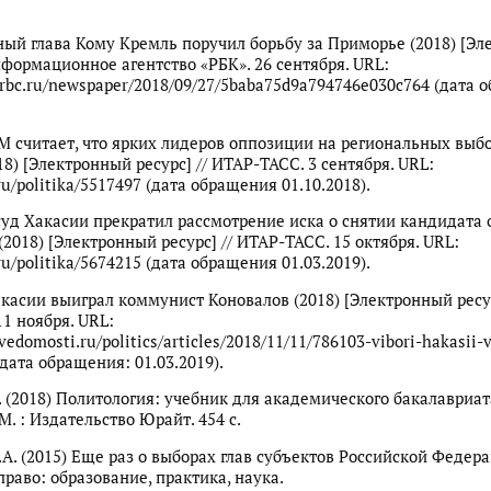
ый глава Кому Кремль поручил борьбу за Приморье (2018) [Э
Информационное агентство «РБК». 26 сентября. URL:
.rbc.ru/newspaper/2018/09/27/5baba75d9a794746e030c764 (дата
 считает, что ярких лидеров оппозиции на региональных выбо
18) [Электронный ресурс] // ИТАР-ТАСС. 3 сентября. URL:
.ru/politika/5517497 (дата обращения 01.10.2018).
уд Хакасии прекратил рассмотрение иска о снятии кандидата
(2018) [Электронный ресурс] // ИТАР-ТАСС. 15 октября. URL:
.ru/politika/5674215 (дата обращения 01.03.2019).
касии выиграл коммунист Коновалов (2018) [Электронный ресур
11 ноября. URL:
vedomosti.ru/politics/articles/2018/11/11/786103-vibori-hakasii-v
дата обращения: 01.03.2019).
. (2018) Политология: учебник для академического бакалавриата.
 М. : Издательство Юрайт. 454 с.
А. (2015) Еще раз о выборах глав субъектов Российской Федера
право: образование, практика, наука.