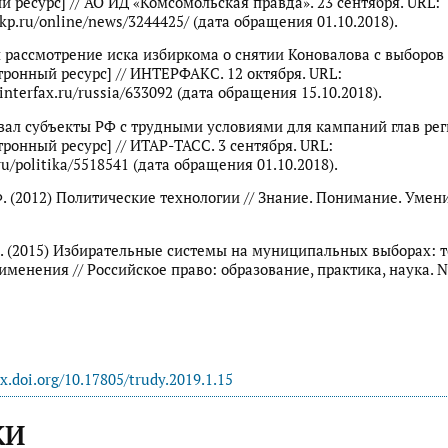
й ресурс] // АО ИД «Комсомольская правда». 23 сентября. URL:
kp.ru/online/news/3244425/ (дата обращения 01.10.2018).
 рассмотрение иска избиркома о снятии Коновалова с выборов
ктронный ресурс] // ИНТЕРФАКС. 12 октября. URL:
interfax.ru/russia/633092 (дата обращения 15.10.2018).
вал субъекты РФ с трудными условиями для кампаний глав ре
тронный ресурс] // ИТАР-ТАСС. 3 сентября. URL:
.ru/politika/5518541 (дата обращения 01.10.2018).
Ф. (2012) Политические технологии // Знание. Понимание. Умени
С. (2015) Избирательные системы на муниципальных выборах: т
именения // Российское право: образование, практика, наука. №
dx.doi.org/10.17805/trudy.2019.1.15
КИ