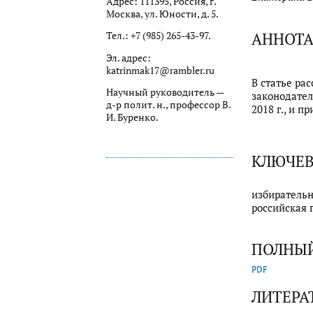
Адрес: 111395, Россия, г.
Москва, ул. Юности, д. 5.
АННОТ
Тел.: +7 (985) 265-43-97.
Эл. адрес:
katrinmak17@rambler.ru
В статье ра
Научный руководитель —
законодател
д-р полит. н., профессор В.
2018 г., и 
И. Буренко.
КЛЮЧЕВ
избирательн
российская 
ПОЛНЫЙ
PDF
ЛИТЕРА