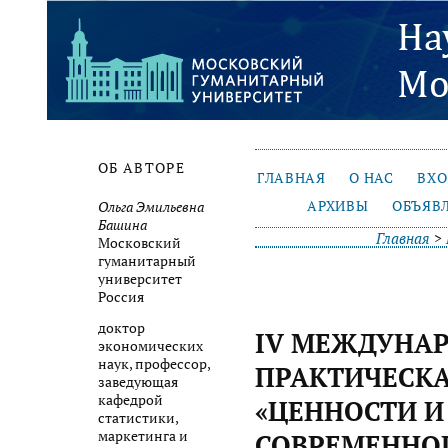
ОБ АВТОРЕ
ГЛАВНАЯ
О НАС
ВХ
АРХИВЫ
ОБЪЯВ
Ольга Эмильевна
Башина
Главная
>
Московский
гуманитарный
университет
Россия
доктор
IV МЕЖДУНАР
экономических
наук, профессор,
ПРАКТИЧЕСК
заведующая
кафедрой
«ЦЕННОСТИ И
статистики,
маркетинга и
СОВРЕМЕННО