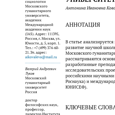
социологии
Московского
Антонина Ивановна Кова
гуманитарного
университета,
академик
АННОТАЦИЯ
Международной
академии наук
(IAS). Адрес: 111395,
Россия, г. Москва, ул.
В статье анализируется
Юности, д. 5, корп. 1.
развитие научной школ
Тел.: +7 (499) 374-60-
21. Эл. адрес:
Московского гуманитарн
aikovaleva@mail.ru
рассматриваются основ
разработанные препода
Валерий Андреевич
исследовательских прое
Луков
российскими научными
Московский
Роснаука) и междунар
гуманитарный
ЮНИСЕФ).
университет
Россия
доктор
философских наук,
КЛЮЧЕВЫЕ СЛОВ
профессор,
директор Института