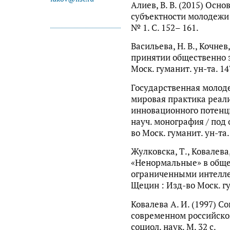
Алиев, В. В. (2015) Осн
субъектности молодежи 
№ 1. С. 152– 161.
Васильева, Н. В., Кочнев
принятии общественно 
Моск. гуманит. ун-та. 14
Государственная молоде
мировая практика реал
инновационного потенци
науч. монография / под о
во Моск. гуманит. ун-та. 
Жулковска, Т., Ковалева, 
«Ненормальные» в обще
ограниченными интелле
Щецин : Изд-во Моск. гум
Ковалева А. И. (1997) 
современном российском 
социол. наук. М. 32 с.