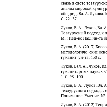
связь в свете тезаурусн
анализ мировой культуры 
общ.ред. Вл. А. Лукова. 
С. 22–37.
Луков, В. А., Луков, Вл. 
Тезаурусный подход к п
М. : Изд-во Нац. ин-та б
Луков, В. А. (2013) Био
методологиче¬ские осно
гуманит. ун-та. 430 с.
Луков, Вал. А., Луков, В
гуманитарных науках //
1. С. 93–100.
Луков, В. А., Луков, Вл.
тезаурусного подхода: 
Понимание. Умение. № 1
Луков, В. А. (2012) Тео