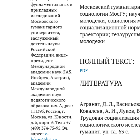
фундаментальных и
Московский гуманитарн
прикладных
социологии МосГУ; нау
исследований
молодежи; социология 
Московского
гуманитарного
социализационной норм
университета,
траектории; тезаурусны
заслуженный
молодежи
деятель науки
Российской
Федерации, вице-
ПОЛНЫЙ ТЕКСТ:
президент
Международной
PDF
академии наук (IAS,
Инсбрук, Австрия),
ЛИТЕРАТУРА
академик
Международной
академии наук
педагогического
Агранат, Д. Л., Васильева
образования. Адрес:
Ковалева, А. И., Луков, В
111395, Россия, г.
Москва, ул. Юности,
Трудовая социализация
д. 5, корп. 6. Тел.: +7
социологического исслед
(499) 374-75-95. Эл.
гуманит. ун-та. 63 с.
адрес:
v-
lukov@list.ru