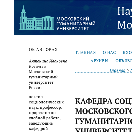
ОБ АВТОРАХ
ГЛАВНАЯ
О НАС
ВХ
АРХИВЫ
ОБЪЯВ
Антонина Ивановна
Ковалева
Главная
>
Московский
гуманитарный
университет
Россия
доктор
КАФЕДРА СО
социологических
наук, профессор,
МОСКОВСКОГ
проректор по
учебной работе,
ГУМАНИТАРН
заведующий
кафедрой
УНИВЕРСИТЕ