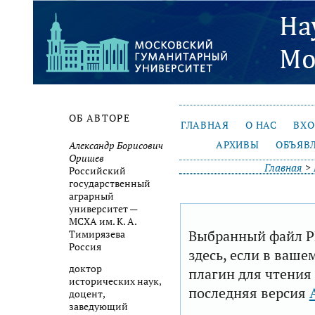
ОБ АВТОРЕ
ГЛАВНАЯ
О НАС
ВХ
АРХИВЫ
ОБЪЯВ
Александр Борисович
Оришев
Главная
>
Российский
государственный
аграрный
университет —
МСХА им. К. А.
Выбранный файл P
Тимирязева
Россия
здесь, если в ваше
доктор
плагин для чтения
исторических наук,
последняя версия
доцент,
заведующий