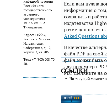
кафедрой истории
Если вам нужна до
Российского
информация о том,
государственного
аграрного
сохранить и работа
университета —
издательства Highw
МСХА им. К. А.
Тимирязева.
размещен полезны
Адрес: 115533,
Asked Questions ab
Россия, г. Москва,
Нагатинская
В качестве альтер
набережная, д. 12,
корпус 3, кв. 286.
файл PDF на свой 
файл может быть 
Тел.: + 7 (903) 008-70-
50.
для просмотра PDF
ССЫЛКИ
PDF щелкните на с
На текущий момент с