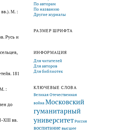
По авторам
По названию
в.). М. :
Другие журналы
РАЗМЕР ШРИФТА
в. Русь и
осельцев,
ИНФОРМАЦИЯ
Для читателей
Для авторов
Для библиотек
тейя. 181
КЛЮЧЕВЫЕ СЛОВА
М. :
Великая Отечественная
Московский
война
мен до
гуманитарный
университет
–XIII вв.
Россия
воспитание
высшее