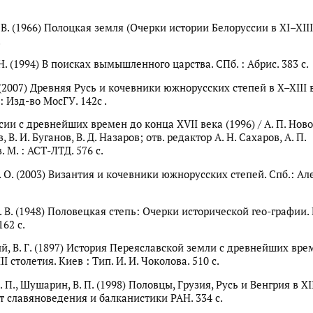
 В. (1966) Полоцкая земля (Очерки истории Белоруссии в XI–XIII в
.
Н. (1994) В поисках вымышленного царства. СПб. : Абрис. 383 с.
 (2007) Древняя Русь и кочевники южнорусских степей в X–XIII в
: Изд-во МосГУ. 142с .
сии с древнейших времен до конца XVII века (1996) / А. П. Нов
, В. И. Буганов, В. Д. Назаров; отв. редактор А. Н. Сахаров, А. П.
 М. : АСТ-ЛТД. 576 с.
. О. (2003) Византия и кочевники южнорусских степей. Спб.: Але
 В. (1948) Половецкая степь: Очерки исторической гео-графии. 
162 с.
й, В. Г. (1897) История Переяславской земли с древнейших вре
I столетия. Киев : Тип. И. И. Чоколова. 510 с.
 П., Шушарин, В. П. (1998) Половцы, Грузия, Русь и Венгрия в XII
ут славяноведения и балканистики РАН. 334 с.