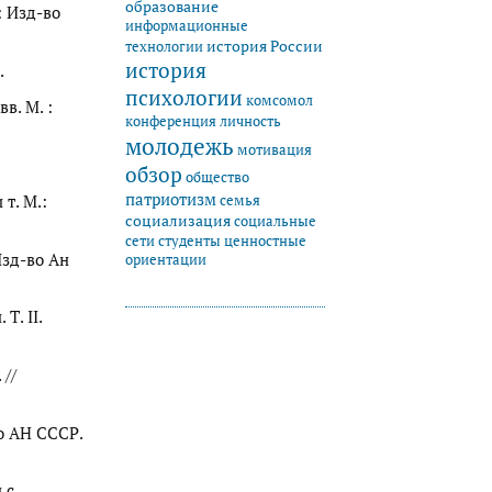
образование
: Изд-во
информационные
история России
технологии
история
.
психологии
комсомол
в. М. :
конференция
личность
молодежь
мотивация
обзор
общество
патриотизм
семья
 т. М.:
социализация
социальные
студенты
сети
ценностные
Изд-во Ан
ориентации
Т. II.
 //
во АН СССР.
 с