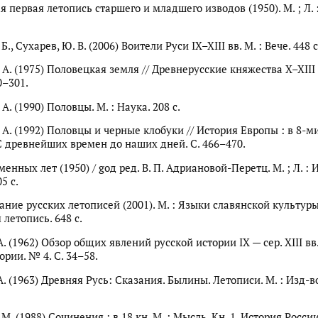
 первая летопись старшего и младшего изводов (1950). М. ; Л. 
Б., Сухарев, Ю. В. (2006) Воители Руси IX–XIII вв. М. : Вече. 448 с
 А. (1975) Половецкая земля // Древнерусские княжества X–XIII в
0–301.
 А. (1990) Половцы. М. : Наука. 208 с.
 А. (1992) Половцы и черные клобуки // История Европы : в 8-ми
. С древнейших времен до наших дней. С. 466–470.
енных лет (1950) / gод ред. В. П. Адриановой-Перетц. М. ; Л. : 
05 с.
ние русских летописей (2001). М. : Языки славянской культуры. 
летопись. 648 с.
А. (1962) Обзор общих явлений русской истории IX — сер. XIII вв.
рии. № 4. С. 34–58.
А. (1963) Древняя Русь: Сказания. Былины. Летописи. М. : Изд-
 М. (1988) Сочинения : в 18 кн. М. : Мысль. Кн. 1. История России