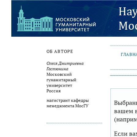
ОБ АВТОРЕ
ГЛАВН
Олеся Дмитриевна
Гастюнина
Московский
гуманитарный
университет
Россия
магистрант кафедры
Выбранн
менеджмента МосГУ
вашем в
(наприм
Если ва