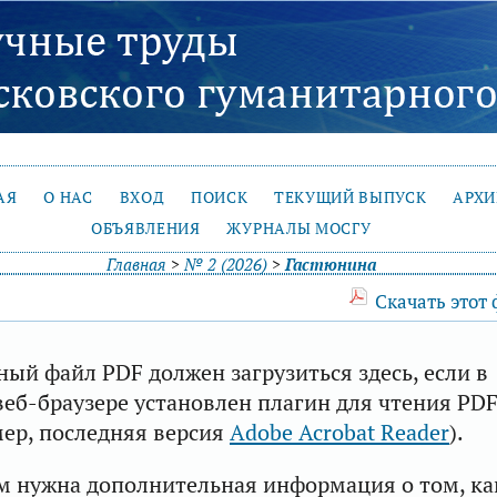
АЯ
О НАС
ВХОД
ПОИСК
ТЕКУЩИЙ ВЫПУСК
АРХ
ОБЪЯВЛЕНИЯ
ЖУРНАЛЫ МОСГУ
Главная
>
№ 2 (2026)
>
Гастюнина
Скачать этот
ый файл PDF должен загрузиться здесь, если в
еб-браузере установлен плагин для чтения PD
ер, последняя версия
Adobe Acrobat Reader
).
м нужна дополнительная информация о том, ка