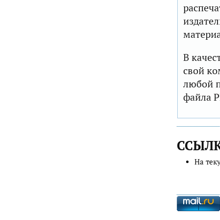
распеча
издател
матери
В качес
свой ко
любой п
файла P
ССЫЛ
На тек