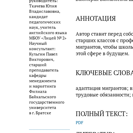
руководитель:
Ткачева Юлия
Владиславовна,
АННОТАЦИЯ
кандидат
педагогических
наук, учитель
английского языка
Автор ставит перед соб
МБОУ «Лицей № 2»
старших классов с проф
Научный
мигрантов, чтобы школь
консультант:
этой сфере в будущем.
Кульгин Павел
Викторович,
старший
преподаватель
КЛЮЧЕВЫЕ СЛОВ
кафедры
менеджмента
и маркетинга
адаптация мигрантов; в
Филиала
трудовые обязанности;
Байкальского
государственного
университета
ПОЛНЫЙ ТЕКСТ:
в г. Братске
PDF