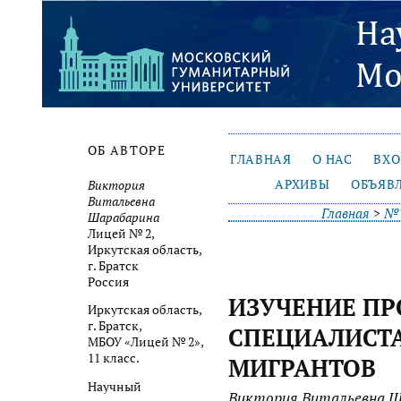
ОБ АВТОРЕ
ГЛАВНАЯ
О НАС
ВХ
АРХИВЫ
ОБЪЯВ
Виктория
Витальевна
Главная
>
№ 
Шарабарина
Лицей № 2,
Иркутская область,
г. Братск
Россия
ИЗУЧЕНИЕ П
Иркутская область,
г. Братск,
СПЕЦИАЛИСТ
МБОУ «Лицей № 2»,
11 класс.
МИГРАНТОВ
Научный
Виктория Витальевна Ш