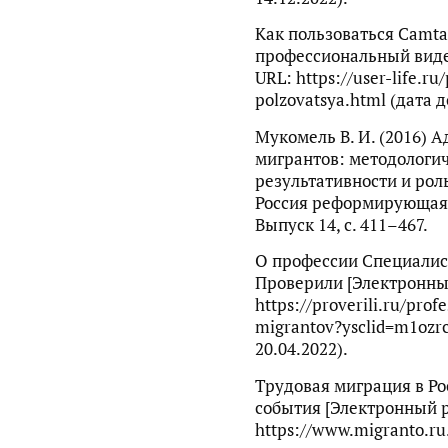
Как пользоваться Camtas
професcиональный виде
URL: https://user-life.ru
polzovatsya.html (дата д
Мукомель В. И. (2016) 
мигрантов: методологи
результативности и рол
Россия реформирующаяс
Выпуск 14, с. 411–467.
О профессии Специалист
Проверили [Электронны
https://proverili.ru/profe
migrantov?ysclid=m1ozr
20.04.2022).
Трудовая миграция в Ро
события [Электронный р
https://www.migranto.ru