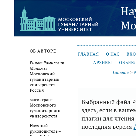
ОБ АВТОРЕ
ГЛАВНАЯ
О НАС
ВХ
АРХИВЫ
ОБЪЯВ
Ринат Рамилевич
Миняжев
Главная
>
Московский
гуманитарный
университет
Россия
магистрант
Выбранный файл P
Московского
здесь, если в ваше
гуманитарного
университета.
плагин для чтения
последняя версия
Научный
руководитель –