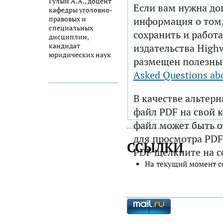
Гулый А.А., доцент
Если вам нужна до
кафедры уголовно-
правовых и
информация о том,
специальных
сохранить и работа
дисциплин,
кандидат
издательства Highw
юридических наук
размещен полезны
Asked Questions ab
В качестве альтер
файл PDF на свой 
файл может быть 
для просмотра PDF
ССЫЛКИ
PDF щелкните на с
На текущий момент с