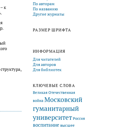
По авторам
– к
По названию
.
Другие журналы
ия
р.
РАЗМЕР ШРИФТА
ный
кого
ИНФОРМАЦИЯ
Для читателей
Для авторов
структура,
Для библиотек
КЛЮЧЕВЫЕ СЛОВА
Великая Отечественная
Московский
война
гуманитарный
университет
Россия
воспитание
высшее