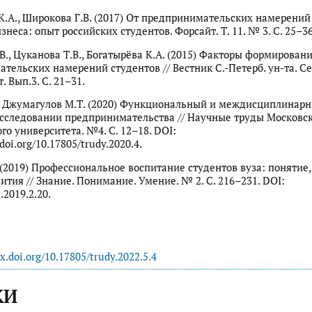
К.А., Широкова Г.В. (2017) От предпринимательских намерений 
неса: опыт российских студентов. Форсайт. Т. 11. № 3. С. 25–36
В., Цуканова Т.В., Богатырёва К.А. (2015) Факторы формирован
тельских намерений студентов // Вестник С.-Петерб. ун-та. Се
 Вып.3. С. 21–31.
, Джумагулов М.Т. (2020) Функциональный и междисциплинар
сследовании предпринимательства // Научные труды Московс
го университета. №4. С. 12–18. DOI:
doi.org/10.17805/trudy.2020.4.
 (2019) Профессиональное воспитание студентов вуза: понятие, 
ития // Знание. Понимание. Умение. № 2. С. 216–231. DOI:
.2019.2.20.
dx.doi.org/10.17805/trudy.2022.5.4
КИ