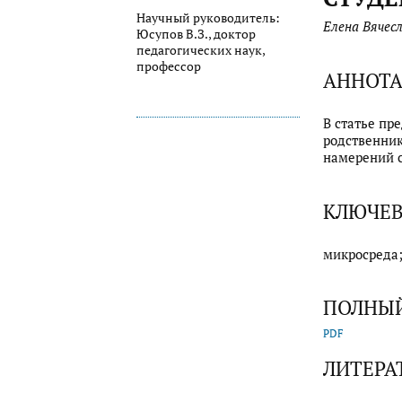
Научный руководитель:
Елена Вячес
Юсупов В.З., доктор
педагогических наук,
профессор
АННОТ
В статье пр
родственник
намерений с
КЛЮЧЕВ
микросреда
ПОЛНЫЙ
PDF
ЛИТЕРА