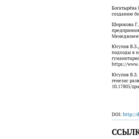
Богатырёва 
созданию биз
Широкова Г.
предпринима
Менеджмент.
Юсупов В.З.
подходы в и
гуманитарно
https://www.
Юсупов В.З.
генезис разв
10.17805/zpu
DOI:
http://
ССЫЛ