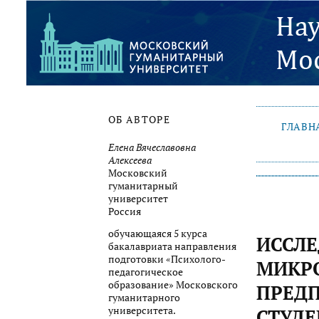
ОБ АВТОРЕ
ГЛАВН
Елена Вячеславовна
Алексеева
Московский
гуманитарный
университет
Россия
обучающаяся 5 курса
ИССЛЕ
бакалавриата направления
подготовки «Психолого-
МИКР
педагогическое
образование» Московского
ПРЕД
гуманитарного
университета.
СТУДЕ