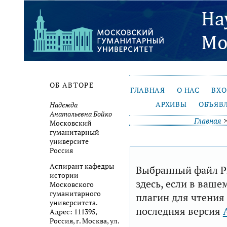
ОБ АВТОРЕ
ГЛАВНАЯ
О НАС
ВХ
АРХИВЫ
ОБЪЯВ
Надежда
Анатольевна Бойко
Главная
Московский
гуманитарный
университе
Россия
Аспирант кафедры
Выбранный файл P
истории
здесь, если в ваше
Московского
гуманитарного
плагин для чтения
университета.
последняя версия
Адрес: 111395,
Россия, г. Москва, ул.