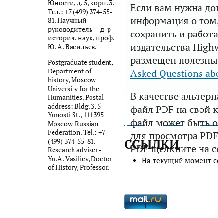
Юности, д. 5, корп. 3.
Если вам нужна до
Тел.: +7 (499) 374-55-
информация о том,
81. Научный
руководитель — д-р
сохранить и работа
историч. наук, проф.
издательства Highw
Ю. А. Васильев.
размещен полезны
Postgraduate student,
Department of
Asked Questions ab
history, Moscow
University for the
В качестве альтер
Humanities. Postal
address: Bldg. 3, 5
файл PDF на свой 
Yunosti St., 111395
файл может быть 
Moscow, Russian
Federation. Tel.: +7
для просмотра PDF
ССЫЛКИ
(499) 374-55-81.
PDF щелкните на с
Research adviser -
Yu.A. Vasiliev, Doctor
На текущий момент с
of History, Professor.