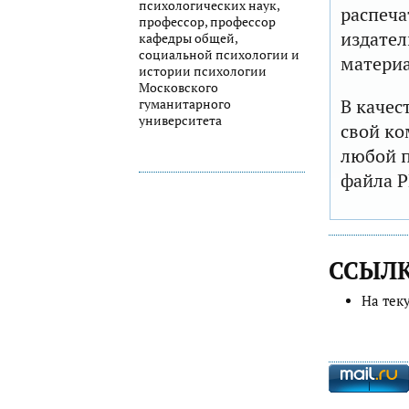
психологических наук,
распеча
профессор, профессор
издател
кафедры общей,
социальной психологии и
матери
истории психологии
Московского
В качес
гуманитарного
университета
свой ко
любой п
файла P
ССЫЛ
На тек