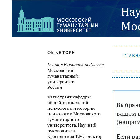
ОБ АВТОРЕ
ГЛАВН
Гелиана Викторовна Гуляева
Московский
гуманитарный
университет
Россия
магистрант кафедры
общей, социальной
Выбранн
психологии и истории
вашем в
психологии Московского
гуманитарного
(наприм
университета. Научный
руководитель:
Если ва
Краснянская Т.М. – доктор