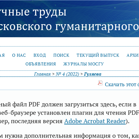
АЯ
О НАС
ВХОД
ПОИСК
ТЕКУЩИЙ ВЫПУСК
АРХ
ОБЪЯВЛЕНИЯ
ЖУРНАЛЫ МОСГУ
Главная
>
№ 4 (2022)
>
Гуляева
Скачать этот
ый файл PDF должен загрузиться здесь, если в
еб-браузере установлен плагин для чтения PD
ер, последняя версия
Adobe Acrobat Reader
).
м нужна дополнительная информация о том, ка