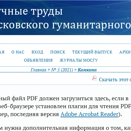
АЯ
О НАС
ВХОД
ПОИСК
ТЕКУЩИЙ ВЫПУСК
АРХ
ОБЪЯВЛЕНИЯ
ЖУРНАЛЫ МОСГУ
Главная
>
№ 5 (2021)
>
Комкина
Скачать этот
ый файл PDF должен загрузиться здесь, если в
еб-браузере установлен плагин для чтения PD
ер, последняя версия
Adobe Acrobat Reader
).
м нужна дополнительная информация о том, ка