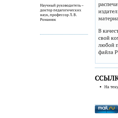
распеча
Научный руководитель –
доктор педагогических
издател
наук, профессор Л. В.
матери
Романюк
В качес
свой ко
любой п
файла P
ССЫЛ
На тек