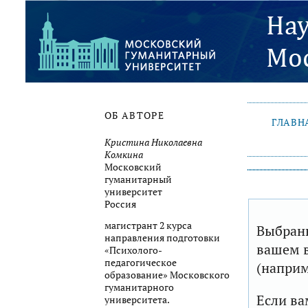
ОБ АВТОРЕ
ГЛАВН
Кристина Николаевна
Комкина
Московский
гуманитарный
университет
Россия
магистрант 2 курса
Выбранн
направления подготовки
вашем в
«Психолого-
педагогическое
(наприм
образование» Московского
гуманитарного
Если ва
университета.