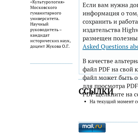
«Культурология»
Если вам нужна до
Московского
информация о том,
гуманитарного
университета.
сохранить и работа
Научный
издательства Highw
руководитель –
кандидат
размещен полезны
исторических наук,
Asked Questions ab
доцент Жукова О.Г.
В качестве альтер
файл PDF на свой 
файл может быть 
для просмотра PDF
ССЫЛКИ
PDF щелкните на с
На текущий момент с