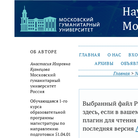
ОБ АВТОРЕ
ГЛАВНАЯ
О НАС
ВХ
АРХИВЫ
ОБЪЯВ
Анастасия Игоревна
Кузнецова
Главная
>
№
Московский
гуманитарный
университет
Россия
Обучающаяся 1-го
Выбранный файл P
курса
здесь, если в ваше
образовательной
программы
плагин для чтения
магистратуры по
последняя версия
направлению
подготовки 51.04.01