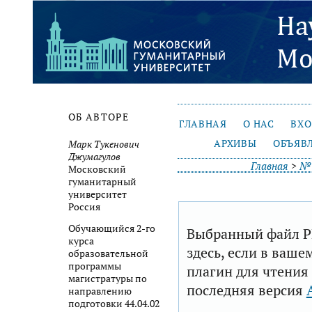
ОБ АВТОРЕ
ГЛАВНАЯ
О НАС
ВХ
АРХИВЫ
ОБЪЯВ
Марк Тукенович
Джумагулов
Главная
>
№ 
Московский
гуманитарный
университет
Россия
Обучающийся 2-го
Выбранный файл P
курса
здесь, если в ваше
образовательной
программы
плагин для чтения
магистратуры по
последняя версия
направлению
подготовки 44.04.02