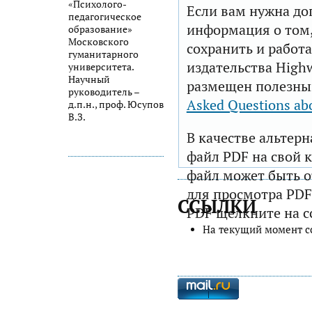
«Психолого-
Если вам нужна до
педагогическое
информация о том,
образование»
Московского
сохранить и работа
гуманитарного
издательства Highw
университета.
Научный
размещен полезны
руководитель –
Asked Questions ab
д.п.н., проф. Юсупов
В.З.
В качестве альтер
файл PDF на свой 
файл может быть 
для просмотра PDF
ССЫЛКИ
PDF щелкните на с
На текущий момент с