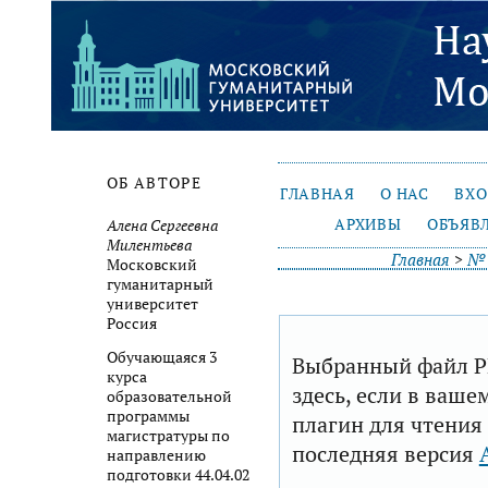
ОБ АВТОРЕ
ГЛАВНАЯ
О НАС
ВХ
АРХИВЫ
ОБЪЯВ
Алена Сергеевна
Милентьева
Главная
>
№ 
Московский
гуманитарный
университет
Россия
Обучающаяся 3
Выбранный файл P
курса
здесь, если в ваше
образовательной
программы
плагин для чтения
магистратуры по
последняя версия
направлению
подготовки 44.04.02