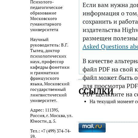
Психолого-
Если вам нужна до
педагогическое
информация о том,
образование
Московского
сохранить и работа
гуманитарного
издательства Highw
университета
размещен полезны
Научный
руководитель: В.Г.
Asked Questions ab
Тылец, доктор
психологических
В качестве альтер
наук, профессор
кафедры фонетики
файл PDF на свой 
и грамматики
файл может быть 
французского
языка, Московский
для просмотра PDF
ССЫЛКИ
государственный
PDF щелкните на с
лингвистический
университет.
На текущий момент с
Адрес: 111395,
Россия, г. Москва, ул.
Юности, д. 5.
Тел.: +7 (499) 374-74-
59.