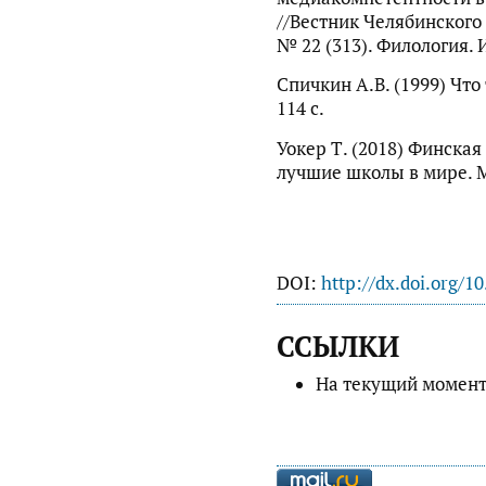
//Вестник Челябинского
№ 22 (313). Филология. И
Спичкин А.В. (1999) Что
114 с.
Уокер Т. (2018) Финская
лучшие школы в мире. М
DOI:
http://dx.doi.org/1
ССЫЛКИ
На текущий момент