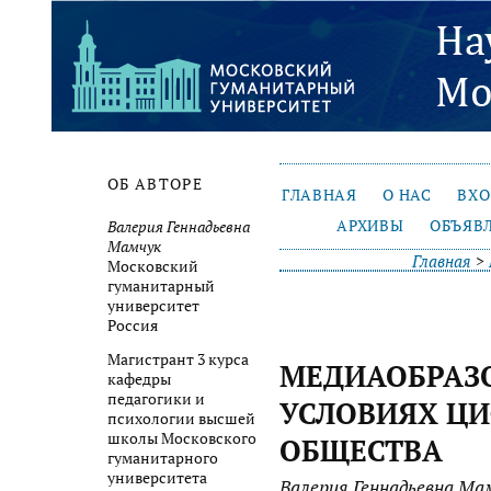
ОБ АВТОРЕ
ГЛАВНАЯ
О НАС
ВХ
АРХИВЫ
ОБЪЯВ
Валерия Геннадьевна
Мамчук
Главная
>
Московский
гуманитарный
университет
Россия
Магистрант 3 курса
МЕДИАОБРАЗ
кафедры
педагогики и
УСЛОВИЯХ Ц
психологии высшей
школы Московского
ОБЩЕСТВА
гуманитарного
университета
Валерия Геннадьевна Ма