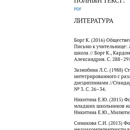
ПОЛНЫЙ ТЕКСТ:
PDF
ЛИТЕРАТУРА
Борг К. (2016) Обществен
Письмо к учительнице:
школа // Борг К., Кардон
Александрия. С. 288–29
Зазнобина Л.C. (1988) 
интегрированного с р
дисциплинами //Станда
№ 3. C. 26–34.
Никитина Е.Ю. (2015) 
младших школьников на 
Никитина Е.Ю., Милютина
Симакова С.И. (2013) 
медиакомпетентности в 