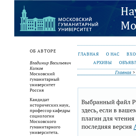
ОБ АВТОРЕ
ГЛАВНАЯ
О НАС
ВХ
АРХИВЫ
ОБЪЯВ
Владимир Васильевич
Колков
Главная
Московский
гуманитарный
университет
Россия
Кандидат
Выбранный файл P
исторических наук,
здесь, если в ваше
профессор кафедры
социологии
плагин для чтения
Московского
последняя версия
гуманитарного
университета.