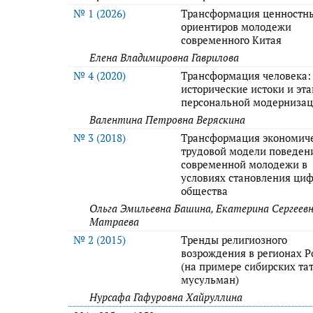
№ 1 (2026)
Трансформация ценностн
ориентиров молодежи
современного Китая
Елена Владимировна Гаврилова
№ 4 (2020)
Трансформация человека:
исторические истоки и эт
персональной модерниза
Валентина Петровна Веряскина
№ 3 (2018)
Трансформация экономич
трудовой модели поведен
современной молодежи в
условиях становления ци
общества
Ольга Эмильевна Башина, Екатерина Сергеев
Матраева
№ 2 (2015)
Тренды религиозного
возрождения в регионах Р
(на примере сибирских та
мусульман)
Нурсафа Гафуровна Хайруллина