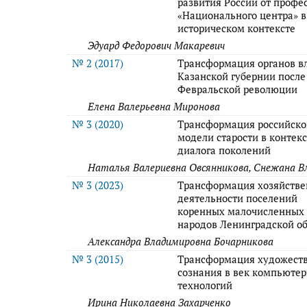
развития России от профе
«Национального центра» в
историческом контексте
Эдуард Федорович Макаревич
№ 2 (2017)
Трансформация органов в
Казанской губернии после
Февральской революции
Елена Валерьевна Миронова
№ 3 (2020)
Трансформация российск
модели старости в контек
диалога поколений
Наталья Валериевна Овсянникова, Снежана В
№ 3 (2023)
Трансформация хозяйств
деятельности поселений
коренных малочисленных
народов Ленинградской о
Александра Владимировна Бочарникова
№ 3 (2015)
Трансформация художест
сознания в век компьюте
технологий
Ирина Николаевна Захарченко