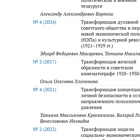
политическом и военном
тезаурусе
Александр Александрович Бартош
№ 4 (2024)
Трансформация духовной
советского общества в пе
новой экономической пол
(НЭПа) и культурной рев
(1921–1929 гг.)
Эдуард Федорович Макаревич, Татьяна Никол
№ 2 (2017)
Трансформация женской
образности в советском
кинематографе 1920–1930-
Ольга Олеговна Хлопонина
№ 4 (2021)
Трансформация концепци
личной безопасности в ус
направленного психологич
давления
Татьяна Максимовна Краснянская, Валерий Ге
Вячеславович Иохвидов
№ 2 (2022)
Трансформация модели
социально-экономическог