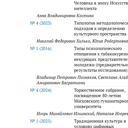
Человека в эпоху Искусст
интеллекта
Анна Владимировна Костина
№ 4 (2023)
Типология методологичес
подходов к определению
культурного пространства
Николай Федорович Хилько, Юлия Робертовна
№ 1 (2016)
Типы психологического
отношения к табакокурен
некурящих представителе
молодежи (предваритель
результаты исследования)
Владимир Петрович Позняков, Светлана Аль
Амиранович Багратиони
№ 4 (2024)
Торжественное собрание,
посвященное 80-летию
Московского гуманитарно
университета
Игорь Михайлович Ильинский, Наталья Игоре
№ 1 (2025)
Традиционная культура в
условиях цифровых