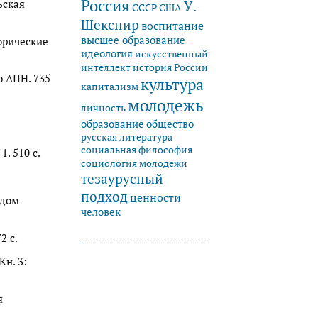
Россия
У.
ьская
СССР
США
Шекспир
воспитание
высшее образование
торические
идеология
искусственный
история России
интеллект
о АПН. 735
культура
капитализм
молодежь
личность
образование
общество
русская литература
социальная философия
1. 510 с.
социология молодежи
тезаурусный
подход
ценности
 дом
человек
2 с.
Кн. 3:
я