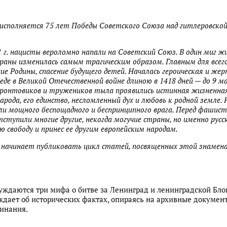
 исполняется 75 лет Победы Советского Союза над гитлеровско
1 г. нацисты вероломно напали на Советский Союз. В один миг ж
раны изменилась самым трагическим образом. Главным для всег
ие Родины, спасение будущего детей. Началась героическая и же
еде в Великой Отечественной войне длиною в 1418 дней — до 9 ма
фронтовиков и тружеников тыла проявились истинная жизненная
арода, его единство, несломленный дух и любовь к родной земле
ели мощного беспощадного и беспринципного врага. Перед фашис
тступили многие другие, некогда могучие страны, но именно русс
 свободу и принес ее другим европейским народам.
начинает публиковать цикл статей, посвященных этой знамен
суждаются три мифа о битве за Ленинград и ленинградской Бло
ждает об исторических фактах, опираясь на архивные документ
инания.