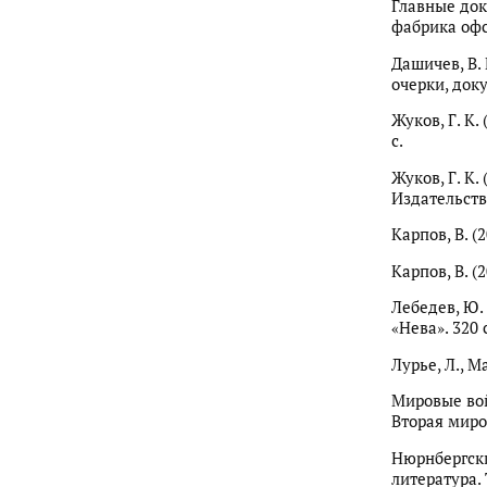
Главные док
фабрика офс
Дашичев, В. 
очерки, доку
Жуков, Г. К.
с.
Жуков, Г. К.
Издательство
Карпов, В. (
Карпов, В. (
Лебедев, Ю.
«Нева». 320 
Лурье, Л., М
Мировые войн
Вторая миро
Нюрнбергски
литература. Т