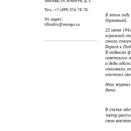
Москва, ул. Юности, д. 5.
Тел.: +7 (499) 374-78-78.
В этом году
Эл. адрес:
Германией.
iilinskiy@mosgu.ru
22 июня 194
огромной ст
стало спасен
дорога к Поб
В подвигах 
советского н
и деды одол
спасовали, о
отстоял свою
Наш журнал 
дате.
В статье об
Автор рассу
свои воспом