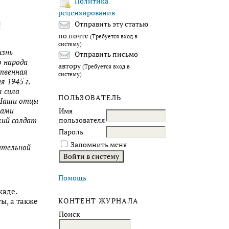
Политика
рецензирования
Отправить эту статью
й
по почте
(Требуется вход в
систему)
изнь
Отправить письмо
о народа
автору
(Требуется вход в
ртвенная
систему)
я 1945 г.
 сила
ПОЛЬЗОВАТЕЛЬ
. Наши отцы
тами
Имя
пользователя
кий солдат
Пароль
Запомнить меня
ательной
Помощь
каде.
ы, а также
КОНТЕНТ ЖУРНАЛА
Поиск