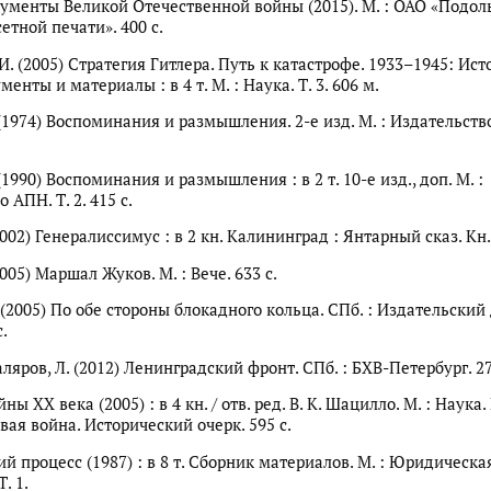
ументы Великой Отечественной войны (2015). М. : ОАО «Подол
етной печати». 400 с.
И. (2005) Стратегия Гитлера. Путь к катастрофе. 1933–1945: Ис
менты и материалы : в 4 т. М. : Наука. Т. 3. 606 м.
 (1974) Воспоминания и размышления. 2-е изд. М. : Издательств
 (1990) Воспоминания и размышления : в 2 т. 10-е изд., доп. М. :
 АПН. Т. 2. 415 с.
2002) Генералиссимус : в 2 кн. Калининград : Янтарный сказ. Кн. 
2005) Маршал Жуков. М. : Вече. 633 с.
 (2005) По обе стороны блокадного кольца. СПб. : Издательский
с.
аляров, Л. (2012) Ленинградский фронт. СПб. : БХВ-Петербург. 27
ы XX века (2005) : в 4 кн. / отв. ред. В. К. Шацилло. М. : Наука. 
вая война. Исторический очерк. 595 с.
й процесс (1987) : в 8 т. Сборник материалов. М. : Юридическа
. 1.