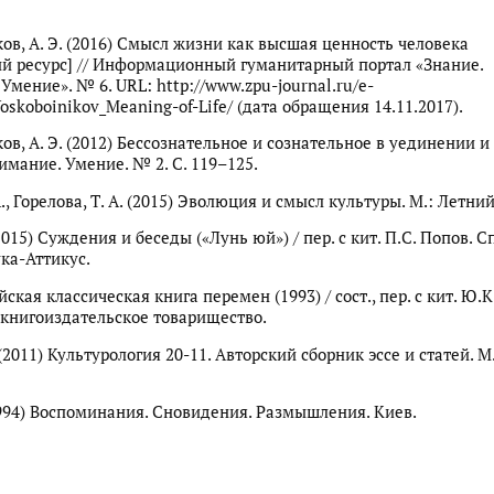
ов, А. Э. (2016) Смысл жизни как высшая ценность человека
й ресурс] // Информационный гуманитарный портал «Знание.
Умение». № 6. URL: http://www.zpu-journal.ru/e-
oskoboinikov_Meaning-of-Life/ (дата обращения 14.11.2017).
в, А. Э. (2012) Бессознательное и сознательное в уединении и 
имание. Умение. № 2. С. 119–125.
А., Горелова, Т. А. (2015) Эволюция и смысл культуры. М.: Летний
15) Суждения и беседы («Лунь юй») / пер. с кит. П.С. Попов. Сп
ука-Аттикус.
ская классическая книга перемен (1993) / сост., пер. с кит. Ю.
е книгоиздательское товарищество.
 (2011) Культурология 20-11. Авторский сборник эссе и статей. М.
(1994) Воспоминания. Сновидения. Размышления. Киев.